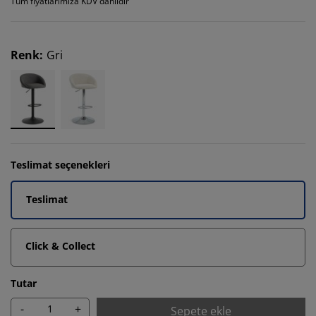
Tüm fiyatlarımıza KDV dahildir
Renk
:
Gri
Teslimat seçenekleri
Teslimat
Click & Collect
Tutar
-
+
Sepete ekle