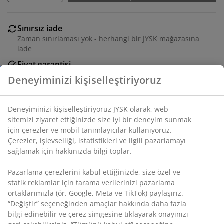
Sınırsız iade
Zaman sınırlaması yok - herhangi bir JYSK mağazasına
iade
Fiyat garantisi
Satın alma işleminizde 30 günlük fiyat garantisi
Esnek teslimat seçenekleri
Seçtiğiniz hızlı ve kolay teslimat
SKU: 3601213
Montaj talimatları
Deneyiminizi kişiselleştiriyoruz
Özellikler
Deneyiminizi kişiselleştiriyoruz JYSK olarak, web sitemizi ziyaret
ettiğinizde size iyi bir deneyim sunmak için çerezler ve mobil