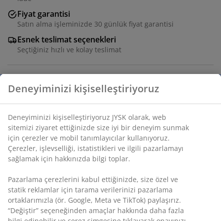
Fiyat garantisi
Satın alma işleminizde 30 günlük fiyat garantisi
Esnek teslimat seçenekleri
Seçtiğiniz hızlı ve kolay teslimat
Masif meşe, meşe kaplama ve deko kaplama. Sürgülü
dolaplar ile. G110 x Y76 x D50 cm
SKU: 3650155
Montaj talimatları
Özellikler
Deneyiminizi kişiselleştiriyoruz