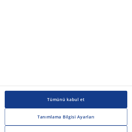
Ürün kategorileri
Kılavuzlar ve destek
Kılavuzlar ve destek
JYSK
JYSK
Genel merkez
JYSK'u takip edin