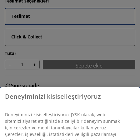
Teslimat seçenekleri
Teslimat
Click & Collect
Tutar
-
+
Sepete ekle
Sınırsız iade
Zaman sınırlaması yok - herhangi bir JYSK mağazasına
iade
Fiyat garantisi
Satın alma işleminizde 30 günlük fiyat garantisi
Esnek teslimat seçenekleri
Seçtiğiniz hızlı ve kolay teslimat