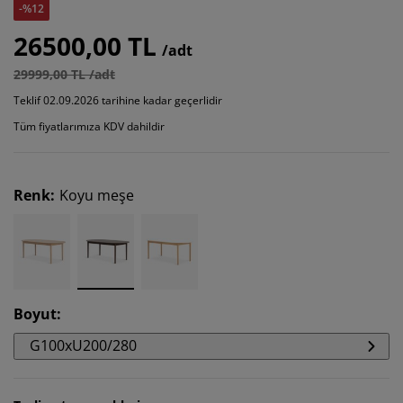
-%12
26500,00 TL
/adt
29999,00 TL /adt
Teklif 02.09.2026 tarihine kadar geçerlidir
Tüm fiyatlarımıza KDV dahildir
Renk
:
Koyu meşe
Boyut
:
G100xU200/280