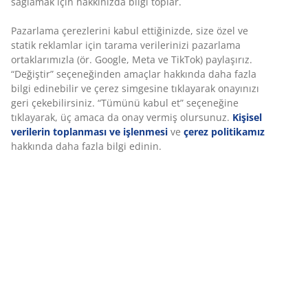
Açılır mekanizmaya sahip, uzatılabilir yemek masası.
Masa altında saklanabilen 2 kanat dahil. Oval yemek
masası, koyu meşe kaplama masa üstüne ve uyumlu
masif ahşaptan ayaklara sahiptir. Ahşap, dayanıklılığı
artırmak için cilalanmıştır.Daha kalabalık sofralara
uyum sağlamak için masayı 240 veya 280 cm'ye kadar
rahatlıkla uzatabilirsiniz. G100 x U200 x Y75 cm
SKU: 3640238
Montaj talimatları
Özellikler