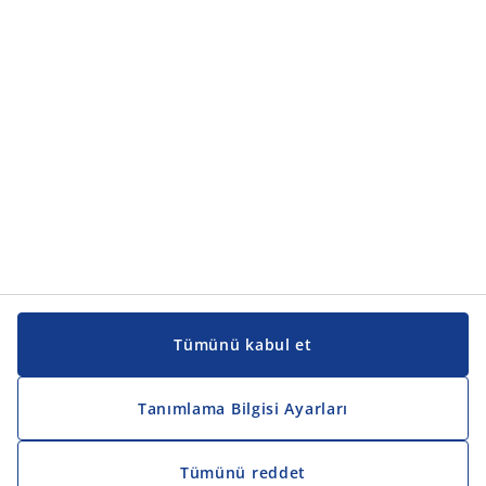
Ürün kategorileri
Kılavuzlar ve destek
Kılavuzlar ve destek
JYSK
JYSK
Genel merkez
JYSK'u takip edin