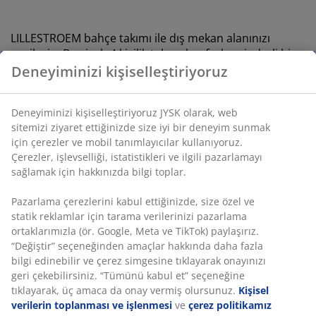
LILLESTROEM bahçe takımı ile dış mekan alanınızı
yenileyin. Bu siyah 4 kişilik takım, konforlu minderli bir
kanepe, 2 adet koltuk ve çelikten üretilmiş uyumlu bir
bahçe masasından oluşur.
Özellikler
4 kişilik bahçe takımı:
2 kişilik kanepe, 2 adet
koltuk ve 1 masa
Konforlu minderler:
Dayanıklı, dokuma kumaş
kılıf
Çelik çerçeve:
Sağlam ve dayanıklı
Yıkanabilir kılıf:
Minder kılıfı çıkarılabilir ve
30°C’de yıkanabilir
4 kişilik bahçe takımı
Bahçe takımı, 2 kişilik bir kanepe, 2 adet koltuk ve 1 adet