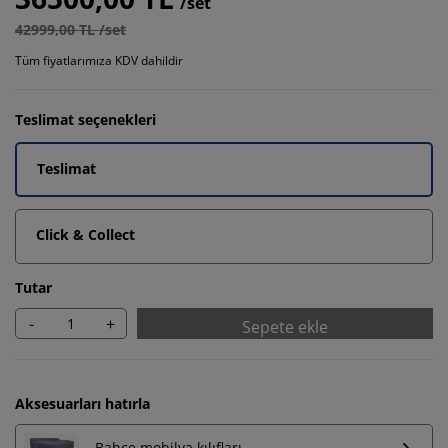
/set
42999,00 TL /set
Tüm fiyatlarımıza KDV dahildir
Teslimat seçenekleri
Teslimat
Click & Collect
Tutar
-
+
Sepete ekle
Aksesuarları hatırla
Bahçe mobilya kılıfları