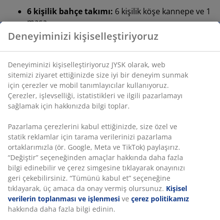
6 kişilik bahçe takımı:
6 kişilik köşe kannepe ve 1
masa
Konforlu minderler:
Dayanıklı, dokuma kumaş
kılıf
Sinterlenmiş taştan masa üstü:
Çizilmeye,
lekeye ve ısıya dayanıklı
Textiline:
Hava koşullarına dayanıklı file kumaş
Çelik çerçeve:
Sağlam ve dayanıklı yapı
Yıkanabilir kılıf:
Minder kılıfı çıkarılabilir ve
30°C’de yıkanabilir
6 kişilik bahçe takımı
Bahçe takımı; 6 kişilik köşe kanepe ve 1 masadan
oluşur. Uyumlu bahçe mobilyaları, 6 kişiyi rahatlıkla
ağırlayabilir.
Konforlu minderler