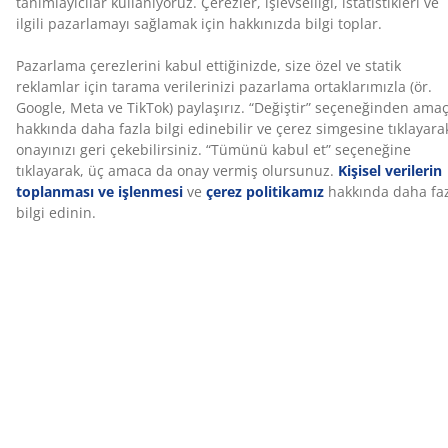
Masa, farklı ihtiyaçlara uyum sağlamak için 44 cm veya
67 cm yüksekliğe ayarlanabilir. Örneğin, akşam yemeği
için masayı bahçe masası yüksekliğine getirebilir ve
sonrasında rahat ve keyifli bir sohbet için
alçaltabilirsiniz.
DURAWOOD® kompozit ahşap masa üstü
Sehpa, DURAWOOD® kompozit ahşaptan üretilmiş bir
masa üstüne sahiptir. Doğal ahşabın görünüm ve
dokusunu bakım gerektirmeden sunar. FSC® sertifikalı
sert ahşap lifleri ile plastik karışımından oluşan bu
malzeme, sağlam ve dayanıklı bir yapı sunar.
DURAWOOD® kompozit ahşap; güneş ışığına, neme ve
sıcaklık değişimlerine karşı dayanıklıdır.
Polirattan
Polirattan, doğal bir görünüm sunan, hafif ve sentetik
bir örgü malzemedir. Bakım gerektirmez. Hava
koşullarına dayanıklı yapısı sayesinde güneş, nem ve
sıcaklık değişimlerine karşı dirençlidir.