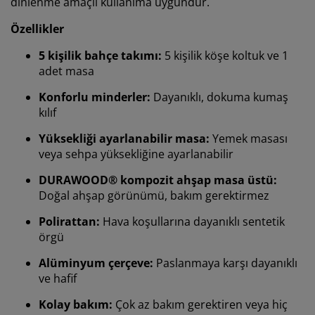
dinlenme amaçlı kullanıma uygundur.
Özellikler
5 kişilik bahçe takımı:
5 kişilik köşe koltuk ve 1
adet masa
Konforlu minderler:
Dayanıklı, dokuma kumaş
kılıf
Yüksekliği ayarlanabilir masa:
Yemek masası
veya sehpa yüksekliğine ayarlanabilir
DURAWOOD® kompozit ahşap masa üstü:
Doğal ahşap görünümü, bakım gerektirmez
Polirattan:
Hava koşullarına dayanıklı sentetik
örgü
Alüminyum çerçeve:
Paslanmaya karşı dayanıklı
ve hafif
Deneyiminizi kişiselleştiriyoruz
Kolay bakım:
Çok az bakım gerektiren veya hiç