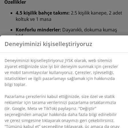
Özellikler
Deneyiminizi kişiselleştiriyoruz
4.5 kişilik bahçe takımı:
2.5 kişilik kanepe, 2 adet
koltuk ve 1 masa
Deneyiminizi kişiselleştiriyoruz JYSK olarak, web
sitemizi ziyaret ettiğinizde size iyi bir deneyim sunmak
Konforlu minderler:
Dayanıklı, dokuma kumaş
için çerezler ve mobil tanımlayıcılar kullanıyoruz.
kılıf
Çerezler, işlevselliği, istatistikleri ve ilgili pazarlamayı
sağlamak için hakkınızda bilgi toplar.
Seramik masa üstü:
Çizilmelere, lekelere ve ısıya
karşı dayanıklı
Pazarlama çerezlerini kabul ettiğinizde, size özel ve
Çelik çerçeve:
Sağlam ve dayanıklı
statik reklamlar için tarama verilerinizi pazarlama
ortaklarımızla (ör. Google, Meta ve TikTok) paylaşırız.
Yıkanabilir kılıf:
Minder kılıfı çıkarılabilir ve
“Değiştir” seçeneğinden amaçlar hakkında daha fazla
30°C’de yıkanabilir
bilgi edinebilir ve çerez simgesine tıklayarak onayınızı
geri çekebilirsiniz. “Tümünü kabul et” seçeneğine
4.5 kişilik bahçe takımı
tıklayarak, üç amaca da onay vermiş olursunuz.
Kişisel
Bahçe takımı, 2.5 kişilik bir kanepe, 2 adet koltuk ve 1
verilerin toplanması ve işlenmesi
ve
çerez politikamız
adet bahçe masasından oluşur. Uyumlu bahçe
hakkında daha fazla bilgi edinin.
mobilyaları, 4.5 kişiyi rahatlıkla ağırlayabilir.
Konforlu minderler
Dahil olan oturma ve sırt minderleri yüksek konfor