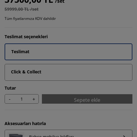
/set
59999,00 TL /set
Tüm fiyatlarımıza KDV dahildir
Teslimat seçenekleri
Teslimat
Click & Collect
Tutar
-
+
Sepete ekle
Aksesuarları hatırla
Bahçe mobilya kılıfları