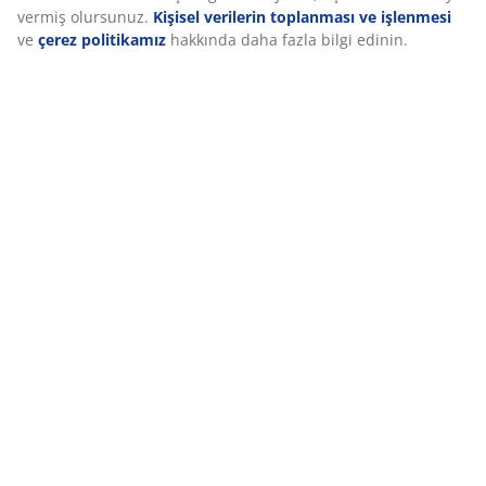
sunarak keyifle dinlenmenizi sağlar. Minderler,
aşınmaya karşı dayanıklı dokuma bir kumaşla kaplıdır.
Kullanımda olmadığı zamanlarda minderlerin iç
mekanda saklanması, dış etkenlerden korunmalarına
ve kullanım ömürlerinin uzamasına yardımcı olur.
Seramik masa üstü
Bahçe masası, seramikten üretilmiş masa üstüne
sahiptir. Dayanıklı bir malzeme olup çizilmelere,
lekelere ve ısıya karşı dirençlidir. Örneğin, sıcak tencere
ve tavaları doğrudan yüzeye koyabilirsiniz. Seramik
hava koşullarına dayanıklıdır; güneş, nem ve sıcaklık
değişimlerine karşı dirençlidir.
Çelik çerçeve
Toz boya kaplama çelik çerçeve hem sağlam hem de
dayanıklıdır. Çelik çerçevenin ağırlığı, iyi bir denge
sağlar.
Yıkanabilir kılıf
Minderler, fermuarlı kılıflara sahiptir ve kolayca