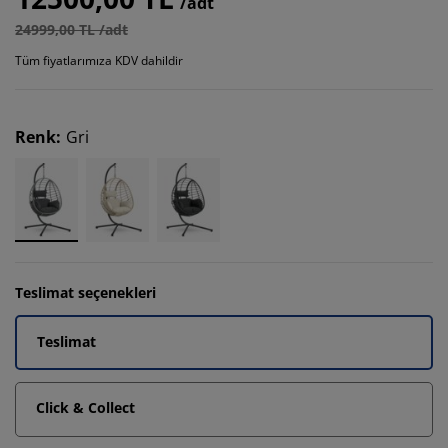
/adt
24999,00 TL /adt
Tüm fiyatlarımıza KDV dahildir
Renk
:
Gri
Teslimat seçenekleri
Teslimat
Click & Collect