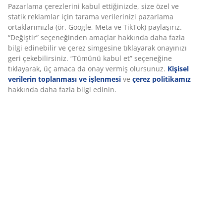
Montaj talimatları
Özellikler
İncelemeler
Deneyiminizi kişiselleştiriyoruz
(
49
)
Deneyiminizi kişiselleştiriyoruz JYSK olarak, web sitemizi ziyaret
ettiğinizde size iyi bir deneyim sunmak için çerezler ve mobil
Teslimat
tanımlayıcılar kullanıyoruz. Çerezler, işlevselliği, istatistikleri ve il
pazarlamayı sağlamak için hakkınızda bilgi toplar.
Pazarlama çerezlerini kabul ettiğinizde, size özel ve statik rekla
için tarama verilerinizi pazarlama ortaklarımızla (ör. Google, Me
TikTok) paylaşırız. “Değiştir” seçeneğinden amaçlar hakkında dah
bilgi edinebilir ve çerez simgesine tıklayarak onayınızı geri