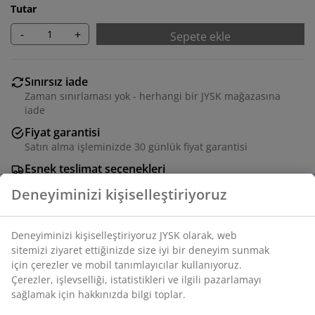
Tutar
-
+
Sepete ekle
Sınırsız iade
Zaman sınırlaması yok - herhangi bir JYSK mağazasına
iade
Fiyat garantisi
Satın alma işleminizde 30 günlük fiyat garantisi
Esnek teslimat seçenekleri
Seçtiğiniz hızlı ve kolay teslimat
Çelik ve polirattandan salıncak koltuk. Stand ve
dayanıklı, dokuma yapılı kılıfa sahip konforlu minderler
dahil. G96 x Y192 x D124 cm
SKU: 3725031