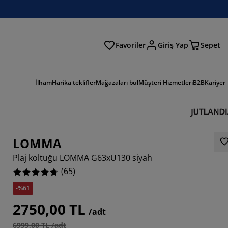
Favoriler
Giriş Yap
Sepet
a
İlham
Harika teklifler
Mağazaları bul
Müşteri Hizmetleri
B2B
Kariyer
LOMMA
Plaj koltuğu LOMMA G63xU130 siyah
(
65
)
-%61
2308%
2750,00 TL
/adt
3077%
6999,00 TL /adt