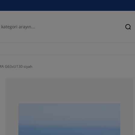
Ar
MMA G63xU130 siyah
83.0769230769
10.7692307692