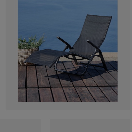
1.538461538461
3.07692307692
1.538461538461