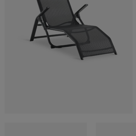
kım ürünleri
ş mekan aydınlatma
rşaflar
tak pedleri
dınlatma
amp
rdıroplar
ryolalar
mizlik aksesuarları
tak odası mobilyaları
tak çıtaları
cuk odası
cuk yatakları
maşır gereksinimleri
cuk ranza ve karyolaları