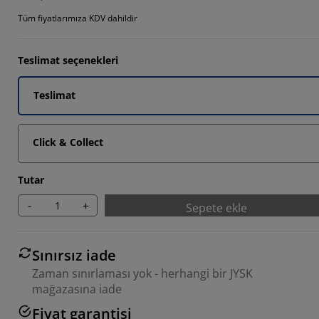
5385%
Tüm fiyatlarımıza KDV dahildir
3077%
Teslimat seçenekleri
5385%
Teslimat
Click & Collect
Tutar
-
+
Sepete ekle
Sınırsız iade
Zaman sınırlaması yok - herhangi bir JYSK
mağazasına iade
Fiyat garantisi