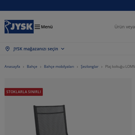
Oturma odası
Yemek odası
Yatak odası
Ev eşyaları
Depolama
Perdeler
Yataklar
Banyo
Bahçe
Antre
Ofis
Menü
JYSK mağazanızı seçin
psini Göster
psini Göster
psini Göster
psini Göster
psini Göster
psini Göster
psini Göster
psini Göster
psini Göster
psini Göster
psini Göster
taklar
ylı yataklar
vlular
is mobilyaları
nepeler
salar
rdırop
tre üniteleri
zır perdeler
hçe dinlenme mobilyaları
korasyon ürünleri
Anasayfa
Bahçe
Bahçe mobilyaları
Şezlonglar
Plaj koltuğu LO
taklar ve yatak aksesuarları
nger yataklar
kstil ürünleri
polama
rjerler
mek sandalyeleri
polama
var dekorasyonu
or perdeler
hçe minderleri
kstil ürünleri
STOKLARLA SINIRLI
neklikler
ş mekan depolama
rganlar
ntinental yataklar
nyo aksesuarları
salar
polama
tre üniteleri
ganizasyon
sa dekorasyonu
m filmi
lgelik tenteler
kım ürünleri
stıklar
zalar
maşır gereksinimleri
polama
ganizasyon
kstil ürünleri
var dekorasyonu
sesuarlar
hçe aksesuarları
 ünitesi
kım ürünleri
vresim setleri ve çarşaflar
ak şilteleri
tfak