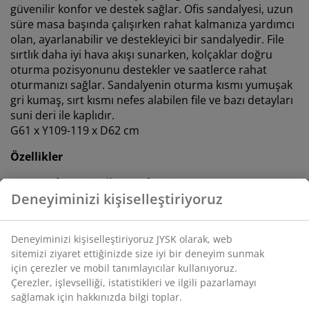
güvenilir konfor ve destek sağlar. Ofis sandalyesi, uzun
süre masa başında çalışırken rahat kalmanıza yardımcı
olan, ayarlanabilir ve destekleyici bir sandalyedir. File
sırtlık daha iyi hava akışı sunarken, kolçaklar doğru
oturma pozisyonunu destekler ve saatlerce rahat
oturmanızı sağlar. Sandalyenin oturma kısmı yumuşak
gri kumaş, sırt kısmı nefes alabilen file ve bazı detayları
suni deri ile kaplıdır.
G61 x Y109-119 x D62 cm
Özellikler
Kademesiz eğim mekanizması:
Vücut
hareketlerini takip eder
Dikey konumda eğim kilidi:
Duruşu sabitlemek
için sandalye kilitlenebilir
Ayarlanabilir yükseklik:
Boyunuza ve oturma
pozisyonunuza göre ayarlanabilir
Güvenlik tekerlekleri:
Sandalye