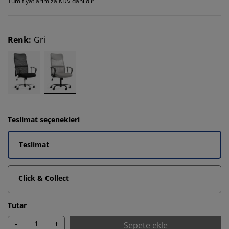
Tüm fiyatlarımıza KDV dahildir
Renk
:
Gri
Teslimat seçenekleri
Teslimat
Click & Collect
Tutar
-
+
Sepete ekle