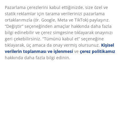
kullanılmadığında otomatik olarak kilitlenir
Suni deri:
Leke tutmaya karşı dayanıklı ve kolay
temizlenir
File:
Daha iyi hava akışı ve nefes alabilirlik sağlar
Kumaş:
Yumuşak ve dayanıklı polyester
Çelik taban
: İyi bir denge ve sağlam destek
Kademesiz eğim mekanizması
Kademesiz eğim mekanizması, arkaya yaslandığınızda
oturma yeri ve sırtlığın hafifçe geriye doğru eğilmesini
sağlar. Bu, doğal hareketi destekler ve daha uzun süre
rahat oturmanıza yardımcı olur. Ayrıca eğim direncini
ayarlayarak, yaslanma sertliğini kişiselleştirebilirsiniz.
Dikey konumda eğim kilidi
Daha dik ve sabit bir oturma pozisyonuna ihtiyaç
duyduğunuzda, eğim mekanizmasını dik konumda
kilitleyebilirsiniz. Bu, odaklanmanız gereken çalışma