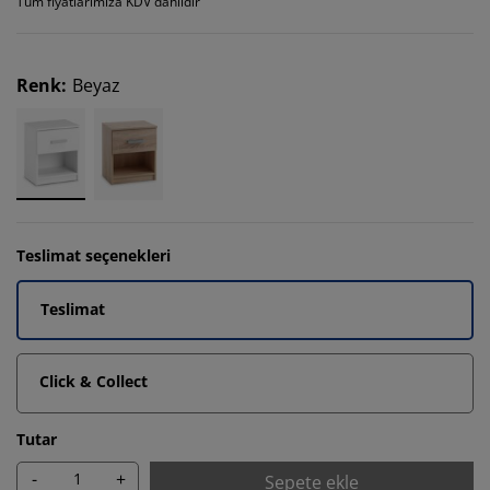
Tüm fiyatlarımıza KDV dahildir
Renk
:
Beyaz
Teslimat seçenekleri
Teslimat
Click & Collect
Tutar
-
+
Sepete ekle