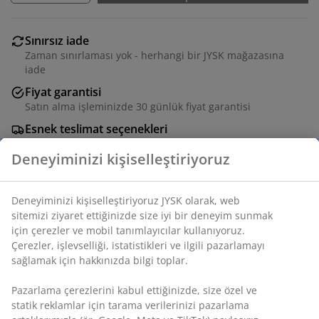
Sınırsız iade
Zaman sınırlaması yok - herhangi bir JYSK mağazasına
iade
Fiyat garantisi
Satın alma işleminizde 30 günlük fiyat garantisi
Esnek teslimat seçenekleri
Seçtiğiniz hızlı ve kolay teslimat
Deneyiminizi kişiselleştiriyoruz
Deko kaplama. G41 x Y48 x D32 cm
Deneyiminizi kişiselleştiriyoruz JYSK olarak, web
sitemizi ziyaret ettiğinizde size iyi bir deneyim sunmak
için çerezler ve mobil tanımlayıcılar kullanıyoruz.
SKU: 3659499
Çerezler, işlevselliği, istatistikleri ve ilgili pazarlamayı
Montaj talimatları
sağlamak için hakkınızda bilgi toplar.
Pazarlama çerezlerini kabul ettiğinizde, size özel ve
statik reklamlar için tarama verilerinizi pazarlama