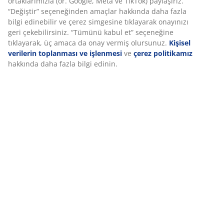
Özellikler
ortaklarımızla (ör. Google, Meta ve TikTok) paylaşırız.
“Değiştir” seçeneğinden amaçlar hakkında daha fazla
bilgi edinebilir ve çerez simgesine tıklayarak onayınızı
geri çekebilirsiniz. “Tümünü kabul et” seçeneğine
İncelemeler
tıklayarak, üç amaca da onay vermiş olursunuz.
Kişisel
verilerin toplanması ve işlenmesi
ve
çerez politikamız
(
148
)
hakkında daha fazla bilgi edinin.
Teslimat