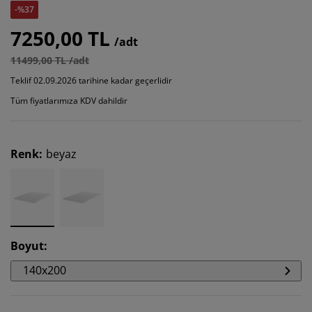
-%37
7250,00 TL
/adt
11499,00 TL /adt
Teklif 02.09.2026 tarihine kadar geçerlidir
Tüm fiyatlarımıza KDV dahildir
Renk
:
beyaz
Boyut
:
140x200