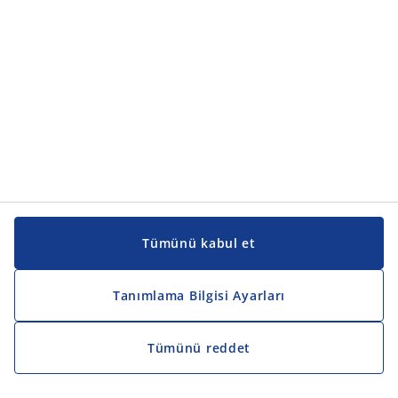
Kılavuzlar ve destek
Kılavuzlar ve destek
JYSK
JYSK
Genel merkez
JYSK'u takip edin