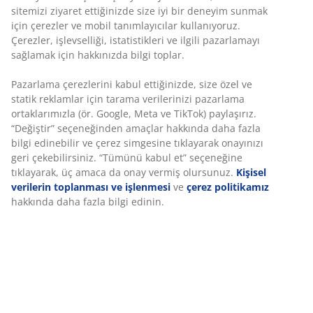
Hedeflenmiş destek:
7 konfor bölgesi kişisel
destek sağlar
Memory foam:
Baskıyı azaltan, esnek yapı
Kapitone kılıf:
Aloe vera
OEKO-TEX® STANDARD 100:
Zararlı maddelere
karşı test edilmiştir
Yıkanabilir kılıf:
Kılıf çıkarılabilir ve 60°C’de
yıkanabilir
DREAMZONE®:
Kaliteli yatak seçeneklerini makul
fiyatlarla JYSK'ta keşfedin.
Hedeflenmiş destek
Yatak şiltesi hedeflenmiş destek sunacak şekilde
tasarlanmıştır. Bel ve omuz gibi vücudun önemli
noktalarını destekleyen 7 konfor bölgesine sahiptir. Bu
yapı, gece boyunca dengeli konfor ve doğru destek