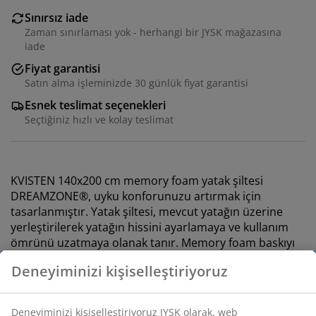
Sınırsız iade
Zaman sınırlaması yok - herhangi bir JYSK mağazasına
iade
Fiyat garantisi
Satın alma işleminizde 30 günlük fiyat garantisi
Esnek teslimat seçenekleri
Seçtiğiniz hızlı ve kolay teslimat
KVISTEN 140x200 cm memory foam yatak şiltesi
DREAMZONE®, uyku konforunuzu artırmak için
tasarlanmıştır. Yatak şiltesi, mevcut yatağın üzerine
yerleştirilerek yatağın hissini ayarlamaya ve kullanım
ömrünü uzatmaya olanak tanır. Memory foam baskıyı
azaltarak rahat ve dinlendirici bir uyku sunar.
Özellikler
Ölçü:
G140 x U200 cm. Yükseklik: 6 cm