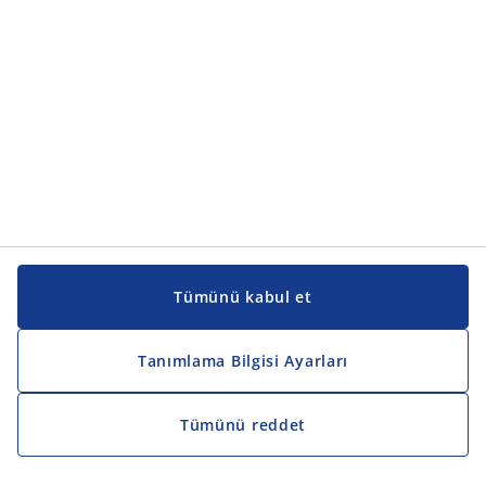
Kılavuzlar ve destek
Kılavuzlar ve destek
JYSK
JYSK
Genel merkez
JYSK'u takip edin
Tümünü kabul et
Tanımlama Bilgisi Ayarları
Tümünü reddet