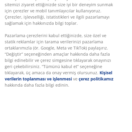
sitemizi ziyaret ettiğinizde size iyi bir deneyim sunmak
Hedeflenmiş destek:
7 konfor bölgesi kişisel
için çerezler ve mobil tanımlayıcılar kullanıyoruz.
destek sağlar
Çerezler, işlevselliği, istatistikleri ve ilgili pazarlamayı
sağlamak için hakkınızda bilgi toplar.
Memory foam:
Baskıyı azaltan, esnek yapı
Pazarlama çerezlerini kabul ettiğinizde, size özel ve
Kapitone kılıf:
Aloe vera
statik reklamlar için tarama verilerinizi pazarlama
OEKO-TEX® STANDARD 100:
Zararlı maddelere
ortaklarımızla (ör. Google, Meta ve TikTok) paylaşırız.
“Değiştir” seçeneğinden amaçlar hakkında daha fazla
karşı test edilmiştir
bilgi edinebilir ve çerez simgesine tıklayarak onayınızı
Yıkanabilir kılıf:
Kılıf çıkarılabilir ve 60°C’de
geri çekebilirsiniz. “Tümünü kabul et” seçeneğine
yıkanabilir
tıklayarak, üç amaca da onay vermiş olursunuz.
Kişisel
verilerin toplanması ve işlenmesi
ve
çerez politikamız
DREAMZONE®:
Kaliteli yatak seçeneklerini makul
hakkında daha fazla bilgi edinin.
fiyatlarla JYSK'ta keşfedin.
Hedeflenmiş destek
Yatak şiltesi hedeflenmiş destek sunacak şekilde
tasarlanmıştır. Bel ve omuz gibi vücudun önemli
noktalarını destekleyen 7 konfor bölgesine sahiptir. Bu
yapı, gece boyunca dengeli konfor ve doğru destek