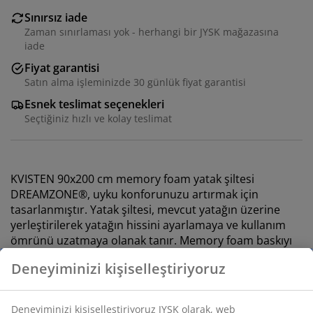
Sınırsız iade
Zaman sınırlaması yok - herhangi bir JYSK mağazasına
iade
Fiyat garantisi
Satın alma işleminizde 30 günlük fiyat garantisi
Esnek teslimat seçenekleri
Seçtiğiniz hızlı ve kolay teslimat
KVISTEN 90x200 cm memory foam yatak şiltesi
DREAMZONE®, uyku konforunuzu artırmak için
tasarlanmıştır. Yatak şiltesi, mevcut yatağın üzerine
yerleştirilerek yatağın hissini ayarlamaya ve kullanım
ömrünü uzatmaya olanak tanır. Memory foam baskıyı
azaltarak rahat ve dinlendirici bir uyku sunar.
Deneyiminizi kişiselleştiriyoruz
Özellikler
Ölçü:
G90 x U200 cm. Yükseklik: 6 cm
Deneyiminizi kişiselleştiriyoruz JYSK olarak, web