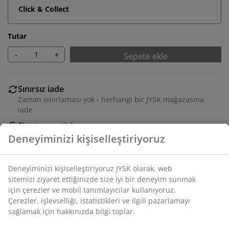
Click & Collect
Tutar
-
+
Sepete ekle
Sınırsız iade
Zaman sınırlaması yok - herhangi bir JYSK mağazasına
iade
Fiyat garantisi
Satın alma işleminizde 30 günlük fiyat garantisi
Esnek teslimat seçenekleri
Seçtiğiniz hızlı ve kolay teslimat
SKU: S000870