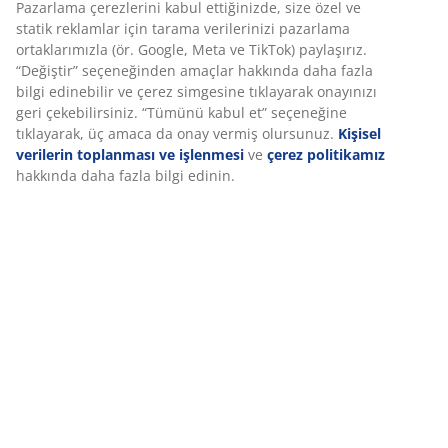
Set aşağıdaki öğelerden oluşur
Özellikler
İncelemeler
Deneyiminizi kişiselleştiriyoruz
(
0
)
Deneyiminizi kişiselleştiriyoruz JYSK olarak, web sitemizi ziyaret
ettiğinizde size iyi bir deneyim sunmak için çerezler ve mobil
tanımlayıcılar kullanıyoruz. Çerezler, işlevselliği, istatistikleri ve il
Teslimat
pazarlamayı sağlamak için hakkınızda bilgi toplar.
Pazarlama çerezlerini kabul ettiğinizde, size özel ve statik rekla
için tarama verilerinizi pazarlama ortaklarımızla (ör. Google, Me
TikTok) paylaşırız. “Değiştir” seçeneğinden amaçlar hakkında dah
bilgi edinebilir ve çerez simgesine tıklayarak onayınızı geri