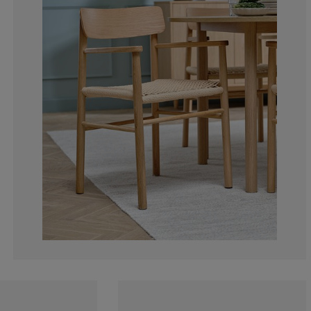
0%
0%
0%