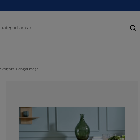
Ar
 kolçaksız doğal meşe
100%
0%