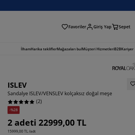
Favoriler
Giriş Yap
Sepet
a
İlham
Harika teklifler
Mağazaları bul
Müşteri Hizmetleri
B2B
Kariyer
ISLEV
Sandalye ISLEV/VENSLEV kolçaksız doğal meşe
(
2
)
-%28
2 adeti 22999,00 TL
15999,00 TL /adt