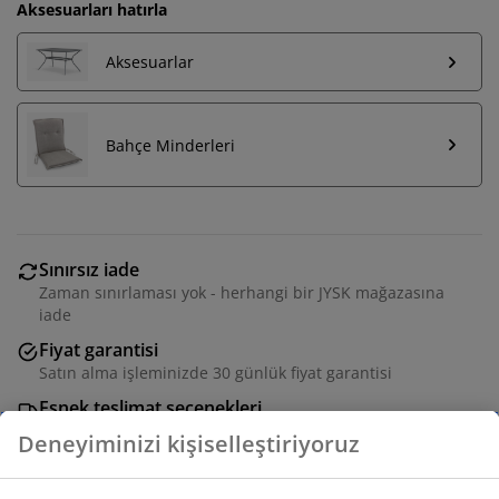
Aksesuarları hatırla
Aksesuarlar
Bahçe Minderleri
Sınırsız iade
Zaman sınırlaması yok - herhangi bir JYSK mağazasına
iade
Fiyat garantisi
Satın alma işleminizde 30 günlük fiyat garantisi
Esnek teslimat seçenekleri
Seçtiğiniz hızlı ve kolay teslimat