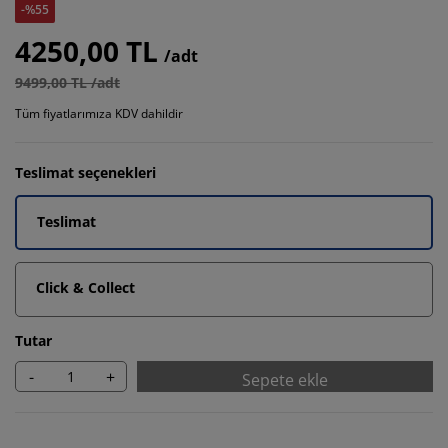
-%55
4250,00 TL
/adt
9499,00 TL /adt
Tüm fiyatlarımıza KDV dahildir
Teslimat seçenekleri
Teslimat
Click & Collect
Tutar
-
+
Sepete ekle