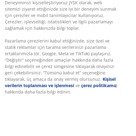
Gri yatar koltuk, örgü çelik oturma yeri ve sırt dayanağı
ve toz kaplama alüminyumdan çerçeveye sahiptir.
Kolçaklar ve sırt dayanağının üst kenarı, zarif bir
görünüm için FSC® sert ahşap ile cilalanmıştır. Sırt
kısmı 5 farklı kademede yatırılabilir. Çelik, pas önleyici
Durasint® ile işlenmiştir ve dayanıklı ahşap, korunması
ve doğal rengini vurgulamak için yağ ile işlenir. Rengini
korumaya devam etmek ve nemden korumak için
ahşabın düzenli olarak yağlanması önerilir. Alüminyum,
paslanmaz hafif ve sağlam bir malzemedir. Bahçe
sandalyesi düz bir şekilde katlanabildiği için taşıması ve
saklaması kolaydır.
SKU: 3759801
Montaj talimatları
Özellikler