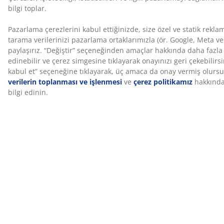
akarlarına karşı koruma sağlar. Geraniol, cilt
hassasiyetine neden olabileceği için doğrudan cilt
teması önerilmez. Her zaman çarşaf ile kullanılmalıdır.
Yıkanabilir kılıf
Yatak, çıkarılabilir fermuarlı bir kılıfa sahiptir. Kılıfın
40°C’de yıkanması hijyen sağlar ve yatağın temiz
kalmasına yardımcı olur.
WELLPUR®
WELLPUR®, memory foam teknolojisiyle basıncı azaltan
yatak ve yastık çözümleri sunan İskandinav kökenli bir
markadır. Evde, işte veya seyahatte kullanıma uygun
ürünler içerir. WELLPUR® yalnızca JYSK'ta satışa
sunulmaktadır.
100 gün deneme ve 25 yıl garanti
Yeni JYSK GOLD sünger yatağınızı 100 gün boyunca
evinizde deneyebilirsiniz. Memnun kalmazsanız farklı
bir modelle değiştirebilirsiniz. Tüm GOLD sünger
yataklar 25 yıl garanti ile sunulur.