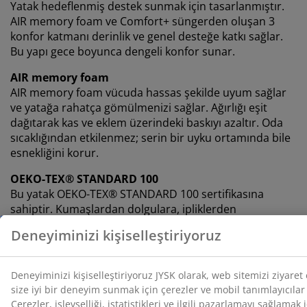
Yatak hedeflenmiş destek sunmak için tasarlanmıştır.
AIR memory foam ve Comfort+ süngerden oluşan 3
konfor katmanı derinlik ve genel desteğe katkı sağlar.
Bu yapı gece boyunca dengeli konfor sunar.
AIR memory foam
AIR memory foam vücuda hassas şekilde uyum sağlar
ve yatağa rahatça gömülmenizi sağlar. Ağırlığı eşit
dağıtarak kas ve eklem üzerindeki baskıyı azaltır. Oda
sıcaklığından etkilenmez; serin bir uyku ortamında bile
esnekliğini korur.
OEKO-TEX® STANDARD 100
Bu yatak OEKO-TEX® STANDARD 100 sertifikasına
sahiptir. Kumaşlardan dolgulara, ipliklerden
fermuarlara kadar tüm bileşenler bağımsız
laboratuvarlarda zararlı maddelere karşı test edilmiştir.
GREENFIRST® kılıf
Yatak kılıfı, aktif madde olarak Geraniol içeren
GREENFIRST® biyositi ile işlenmiştir. Bu işlem toz