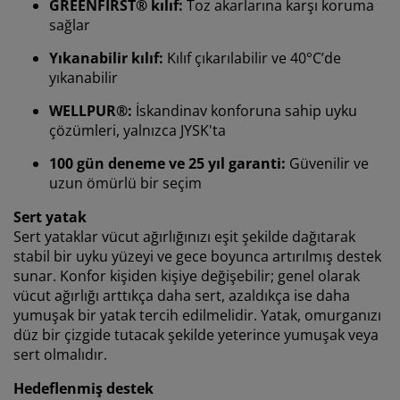
GREENFIRST® kılıf:
Toz akarlarına karşı koruma
Deneyiminizi kişiselleştiriyoruz
sağlar
Yıkanabilir kılıf:
Kılıf çıkarılabilir ve 40°C’de
Deneyiminizi kişiselleştiriyoruz JYSK olarak, web
yıkanabilir
sitemizi ziyaret ettiğinizde size iyi bir deneyim sunmak
için çerezler ve mobil tanımlayıcılar kullanıyoruz.
WELLPUR®:
İskandinav konforuna sahip uyku
Çerezler, işlevselliği, istatistikleri ve ilgili pazarlamayı
çözümleri, yalnızca JYSK'ta
sağlamak için hakkınızda bilgi toplar.
100 gün deneme ve 25 yıl garanti:
Güvenilir ve
uzun ömürlü bir seçim
Pazarlama çerezlerini kabul ettiğinizde, size özel ve
statik reklamlar için tarama verilerinizi pazarlama
Sert yatak
ortaklarımızla (ör. Google, Meta ve TikTok) paylaşırız.
Sert yataklar vücut ağırlığınızı eşit şekilde dağıtarak
“Değiştir” seçeneğinden amaçlar hakkında daha fazla
stabil bir uyku yüzeyi ve gece boyunca artırılmış destek
bilgi edinebilir ve çerez simgesine tıklayarak onayınızı
sunar. Konfor kişiden kişiye değişebilir; genel olarak
geri çekebilirsiniz. “Tümünü kabul et” seçeneğine
vücut ağırlığı arttıkça daha sert, azaldıkça ise daha
tıklayarak, üç amaca da onay vermiş olursunuz.
Kişisel
verilerin toplanması ve işlenmesi
ve
çerez politikamız
yumuşak bir yatak tercih edilmelidir. Yatak, omurganızı
hakkında daha fazla bilgi edinin.
düz bir çizgide tutacak şekilde yeterince yumuşak veya
sert olmalıdır.
Hedeflenmiş destek