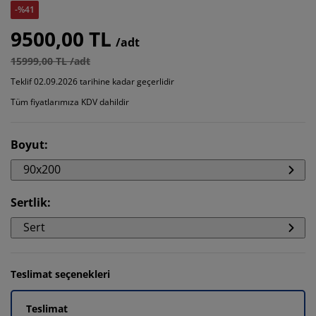
-%41
9500,00 TL
/adt
15999,00 TL /adt
Teklif 02.09.2026 tarihine kadar geçerlidir
Tüm fiyatlarımıza KDV dahildir
Boyut
:
90x200
Sertlik
:
Sert
Teslimat seçenekleri
Teslimat