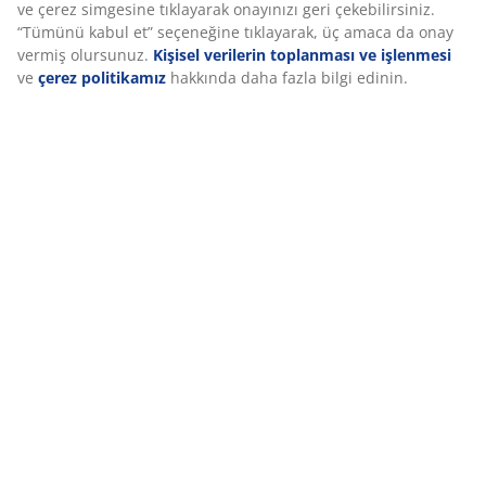
Yatak hedeflenmiş destek sunmak için tasarlanmıştır.
AIR memory foam ve Comfort+ süngerden oluşan 3
konfor katmanı derinlik ve genel desteğe katkı sağlar.
Bu yapı gece boyunca dengeli konfor sunar.
AIR memory foam
AIR memory foam vücuda hassas şekilde uyum sağlar
ve yatağa rahatça gömülmenizi sağlar. Ağırlığı eşit
dağıtarak kas ve eklem üzerindeki baskıyı azaltır. Oda
sıcaklığından etkilenmez; serin bir uyku ortamında bile
esnekliğini korur.
OEKO-TEX® STANDARD 100
Bu yatak OEKO-TEX® STANDARD 100 sertifikasına
sahiptir. Kumaşlardan dolgulara, ipliklerden
fermuarlara kadar tüm bileşenler bağımsız
laboratuvarlarda zararlı maddelere karşı test edilmiştir.
GREENFIRST® kılıf
Yatak kılıfı, aktif madde olarak Geraniol içeren
GREENFIRST® biyositi ile işlenmiştir. Bu işlem toz