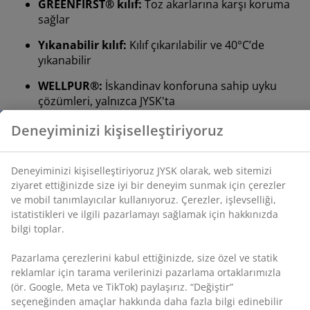
GREENFIRST® kılıf:
Toz akarlarına karşı koruma
Deneyiminizi kişiselleştiriyoruz
sağlar
Yıkanabilir kılıf:
Kılıf çıkarılabilir ve 40°C’de
Deneyiminizi kişiselleştiriyoruz JYSK olarak, web
yıkanabilir
sitemizi ziyaret ettiğinizde size iyi bir deneyim sunmak
için çerezler ve mobil tanımlayıcılar kullanıyoruz.
WELLPUR®:
İskandinav konforuna sahip uyku
Çerezler, işlevselliği, istatistikleri ve ilgili pazarlamayı
çözümleri, yalnızca JYSK'ta
sağlamak için hakkınızda bilgi toplar.
100 gün deneme ve 25 yıl garanti:
Güvenilir ve
uzun ömürlü bir seçim
Pazarlama çerezlerini kabul ettiğinizde, size özel ve
statik reklamlar için tarama verilerinizi pazarlama
Sert yatak
ortaklarımızla (ör. Google, Meta ve TikTok) paylaşırız.
Sert yataklar vücut ağırlığınızı eşit şekilde dağıtarak
“Değiştir” seçeneğinden amaçlar hakkında daha fazla
stabil bir uyku yüzeyi ve gece boyunca artırılmış destek
bilgi edinebilir ve çerez simgesine tıklayarak onayınızı
sunar. Konfor kişiden kişiye değişebilir; genel olarak
geri çekebilirsiniz. “Tümünü kabul et” seçeneğine
vücut ağırlığı arttıkça daha sert, azaldıkça ise daha
tıklayarak, üç amaca da onay vermiş olursunuz.
Kişisel
verilerin toplanması ve işlenmesi
ve
çerez politikamız
yumuşak bir yatak tercih edilmelidir. Yatak, omurganızı
hakkında daha fazla bilgi edinin.
düz bir çizgide tutacak şekilde yeterince yumuşak veya
sert olmalıdır.
Hedeflenmiş destek