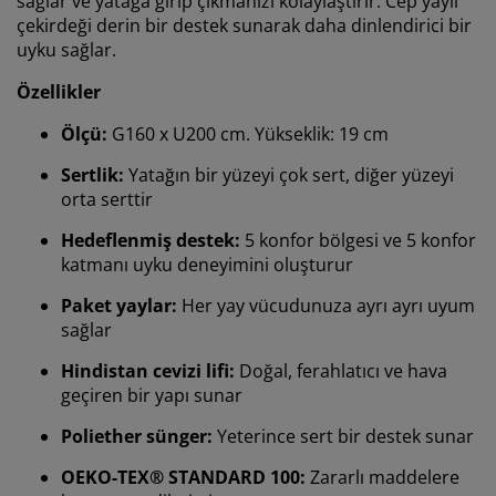
sağlar ve yatağa girip çıkmanızı kolaylaştırır. Cep yaylı
çekirdeği derin bir destek sunarak daha dinlendirici bir
uyku sağlar.
Özellikler
Ölçü:
G160 x U200 cm. Yükseklik: 19 cm
Sertlik:
Yatağın bir yüzeyi çok sert, diğer yüzeyi
orta serttir
Hedeflenmiş destek:
5 konfor bölgesi ve 5 konfor
katmanı uyku deneyimini oluşturur
Paket yaylar:
Her yay vücudunuza ayrı ayrı uyum
sağlar
Hindistan cevizi lifi:
Doğal, ferahlatıcı ve hava
geçiren bir yapı sunar
Poliether sünger:
Yeterince sert bir destek sunar
OEKO-TEX® STANDARD 100:
Zararlı maddelere