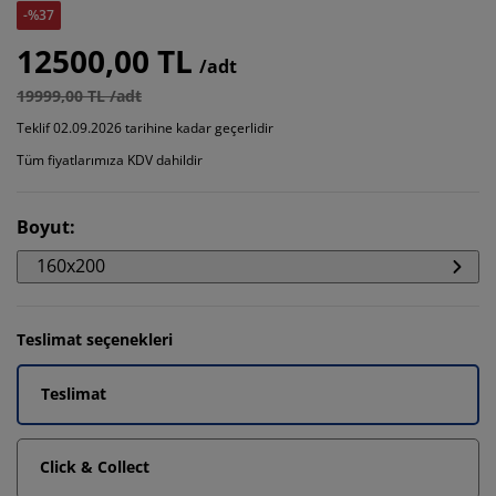
-%37
12500,00 TL
/adt
19999,00 TL /adt
Teklif 02.09.2026 tarihine kadar geçerlidir
Tüm fiyatlarımıza KDV dahildir
Boyut
:
160x200
Teslimat seçenekleri
Teslimat
Click & Collect