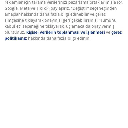
Yatak; konfor bölgeleri ve katmanların birleşimi ile
hedeflenmiş destek sunacak şekilde tasarlanmıştır. Bel
ve omuz gibi vücudun önemli noktalarını destekleyen 5
konfor bölgesine sahiptir. Paket yaylar ve hindistan
cevizi lifi gibi malzemelerden oluşan 5 konfor katmanı
derinlik ve genel desteğe katkıda bulunur. Bu yapı, gece
boyunca dengeli konfor sunar.
Paket yaylar
Yatak çekirdeği, m²’de 256 yay içeren 13 cm
yüksekliğinde bir paket yay katmanına sahiptir. Yaylar
vücut hatlarınıza uyum sağlayarak esnek ve destekleyici
bir yapı sunar. Her yay kendi kumaş kılıfında bağımsız
şekilde hareket ettiği için konfor artar ve ses azalır.
Hindistan cevizi lifi
Hindistan cevizi lifi, ferahlatıcı ve hava geçiren yapısıyla
konforu artırır. Aynı zamanda sert destek sunar ve
yatağın ömrünü uzatmaya yardımcı olur.
Poliether sünger
Poliether sünger katmanı sert bir destek sunar ve