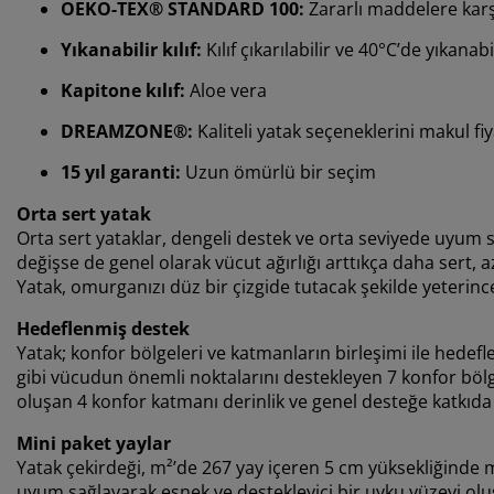
OEKO-TEX® STANDARD 100:
Zararlı maddelere karşı
Yıkanabilir kılıf:
Kılıf çıkarılabilir ve 40°C’de yıkanabi
Kapitone kılıf:
Aloe vera
DREAMZONE®:
Kaliteli yatak seçeneklerini makul fiy
15 yıl garanti:
Uzun ömürlü bir seçim
Orta sert yatak
Orta sert yataklar, dengeli destek ve orta seviyede uyum s
değişse de genel olarak vücut ağırlığı arttıkça daha sert, 
Yatak, omurganızı düz bir çizgide tutacak şekilde yeterin
Hedeflenmiş destek
Yatak; konfor bölgeleri ve katmanların birleşimi ile hedef
gibi vücudun önemli noktalarını destekleyen 7 konfor böl
oluşan 4 konfor katmanı derinlik ve genel desteğe katkıd
Mini paket yaylar
Yatak çekirdeği, m²’de 267 yay içeren 5 cm yüksekliğinde m
uyum sağlayarak esnek ve destekleyici bir uyku yüzeyi olu