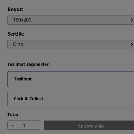
Boyut
:
6667%
180x200
Sertlik
:
Orta
Teslimat seçenekleri
Teslimat
Click & Collect
Tutar
-
+
Sepete ekle