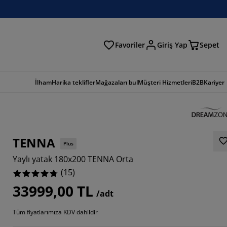
Favoriler
Giriş Yap
Sepet
a
İlham
Harika teklifler
Mağazaları bul
Müşteri Hizmetleri
B2B
Kariyer
TENNA
Plus
Yaylı yatak 180x200 TENNA Orta
(
15
)
33999,00 TL
/adt
Tüm fiyatlarımıza KDV dahildir
3334%