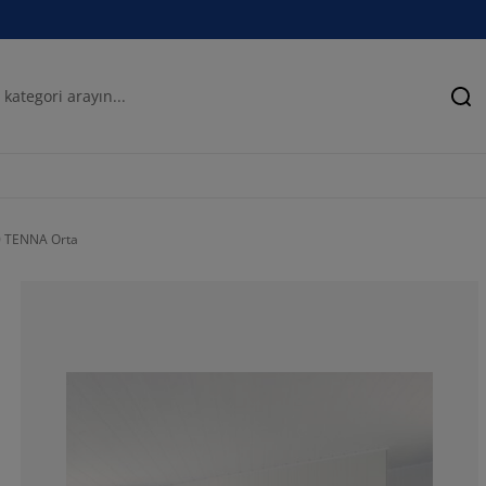
Ar
0 TENNA Orta
80%
13.33333333333