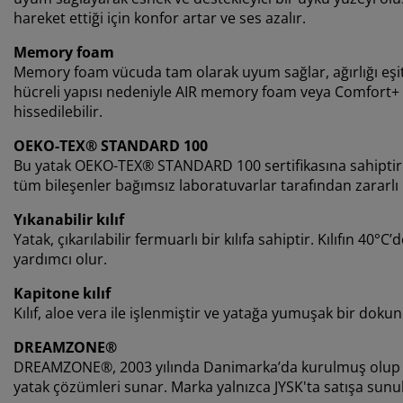
hareket ettiği için konfor artar ve ses azalır.
Memory foam
Memory foam vücuda tam olarak uyum sağlar, ağırlığı eşit d
hücreli yapısı nedeniyle AIR memory foam veya Comfort+ f
hissedilebilir.
OEKO-TEX® STANDARD 100
Bu yatak OEKO-TEX® STANDARD 100 sertifikasına sahiptir.
tüm bileşenler bağımsız laboratuvarlar tarafından zararlı 
Yıkanabilir kılıf
Yatak, çıkarılabilir fermuarlı bir kılıfa sahiptir. Kılıfın 40
yardımcı olur.
Kapitone kılıf
Kılıf, aloe vera ile işlenmiştir ve yatağa yumuşak bir dokun
DREAMZONE®
DREAMZONE®, 2003 yılında Danimarka’da kurulmuş olup uyku
yatak çözümleri sunar. Marka yalnızca JYSK'ta satışa sunu