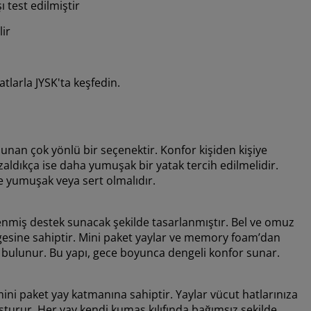
 test edilmiştir
lir
atlarla JYSK'ta keşfedin.
unan çok yönlü bir seçenektir. Konfor kişiden kişiye
azaldıkça ise daha yumuşak bir yatak tercih edilmelidir.
ce yumuşak veya sert olmalıdır.
lenmiş destek sunacak şekilde tasarlanmıştır. Bel ve omuz
gesine sahiptir. Mini paket yaylar ve memory foam’dan
a bulunur. Bu yapı, gece boyunca dengeli konfor sunar.
ini paket yay katmanına sahiptir. Yaylar vücut hatlarınıza
şturur. Her yay kendi kumaş kılıfında bağımsız şekilde