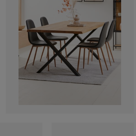
3.862660944206
1.716738197424
0.858369098712