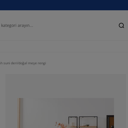
Ar
h suni deri/doğal meşe rengi
78.54077253218
15.02145922746