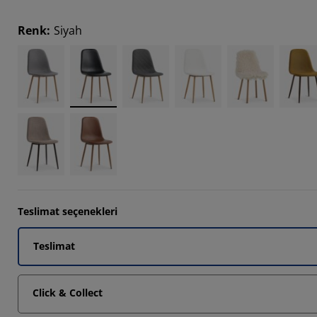
009%
Renk
:
Siyah
8928%
4464%
Teslimat seçenekleri
Teslimat
Click & Collect