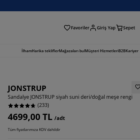
Favoriler
Giriş Yap
Sepet
a
İlham
Harika teklifler
Mağazaları bul
Müşteri Hizmetleri
B2B
Kariyer
JONSTRUP
Sandalye JONSTRUP siyah suni deri/doğal meşe rengi
(
233
)
4699,00 TL
/adt
884%
Tüm fiyatlarımıza KDV dahildir
7812%