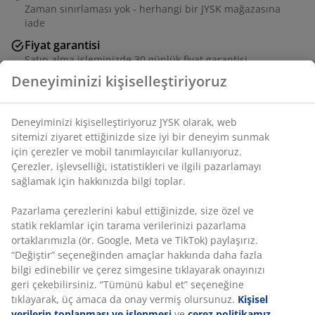
Zaman sınırlaması yok - herhangi bir JYSK mağazasına
iade
Fiyat garantisi
Satın alma işleminizde 30 günlük fiyat garantisi
Esnek teslimat seçenekleri
Seçtiğiniz hızlı ve kolay teslimat
Deneyiminizi kişiselleştiriyoruz
Sandalyenin oturma yeri dolguludur ve açık gül rengi
kumaştan bir sırt dayanağı vardır. Uyumlu çelik ayaklar.
Deneyiminizi kişiselleştiriyoruz JYSK olarak, web sitemizi
ziyaret ettiğinizde size iyi bir deneyim sunmak için
SKU: 3670117
çerezler ve mobil tanımlayıcılar kullanıyoruz. Çerezler,
işlevselliği, istatistikleri ve ilgili pazarlamayı sağlamak için
Montaj talimatları
hakkınızda bilgi toplar.
Pazarlama çerezlerini kabul ettiğinizde, size özel ve statik
reklamlar için tarama verilerinizi pazarlama ortaklarımızla
Özellikler
(ör. Google, Meta ve TikTok) paylaşırız. “Değiştir”
seçeneğinden amaçlar hakkında daha fazla bilgi edinebilir