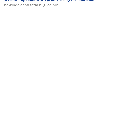
ve çerez simgesine tıklayarak onayınızı geri çekebilirsiniz.
“Tümünü kabul et” seçeneğine tıklayarak, üç amaca da
İncelemeler
onay vermiş olursunuz.
Kişisel verilerin toplanması ve
(
12
)
işlenmesi
ve
çerez politikamız
hakkında daha fazla bilgi
edinin.
Teslimat