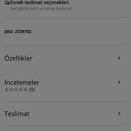
Esnek teslimat seçenekleri
Seçtiğiniz hızlı ve kolay teslimat
SKU: 2729702
Deneyiminizi kişiselleştiriyoruz
Özellikler
Deneyiminizi kişiselleştiriyoruz JYSK olarak, web
sitemizi ziyaret ettiğinizde size iyi bir deneyim sunmak
için çerezler ve mobil tanımlayıcılar kullanıyoruz.
Çerezler, işlevselliği, istatistikleri ve ilgili pazarlamayı
İncelemeler
sağlamak için hakkınızda bilgi toplar.
(
0
)
Pazarlama çerezlerini kabul ettiğinizde, size özel ve
statik reklamlar için tarama verilerinizi pazarlama
ortaklarımızla (ör. Google, Meta ve TikTok) paylaşırız.
Teslimat
“Değiştir” seçeneğinden amaçlar hakkında daha fazla
bilgi edinebilir ve çerez simgesine tıklayarak onayınızı
geri çekebilirsiniz. “Tümünü kabul et” seçeneğine