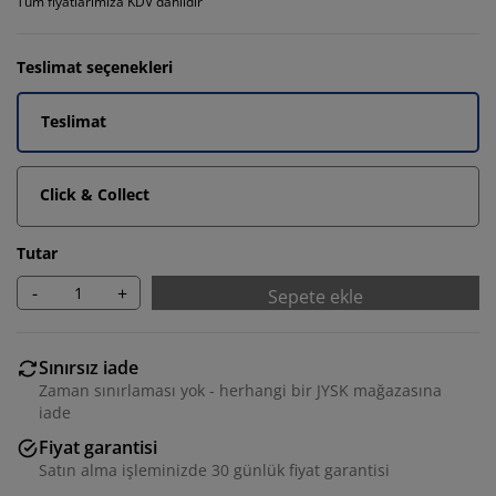
Tüm fiyatlarımıza KDV dahildir
Teslimat seçenekleri
Teslimat
Click & Collect
Tutar
-
+
Sepete ekle
Sınırsız iade
Zaman sınırlaması yok - herhangi bir JYSK mağazasına
iade
Fiyat garantisi
Satın alma işleminizde 30 günlük fiyat garantisi