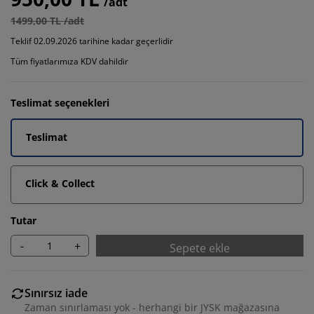
/adt
1499,00 TL /adt
Teklif 02.09.2026 tarihine kadar geçerlidir
Tüm fiyatlarımıza KDV dahildir
Teslimat seçenekleri
Teslimat
Click & Collect
Tutar
-
+
Sepete ekle
Sınırsız iade
Zaman sınırlaması yok - herhangi bir JYSK mağazasına