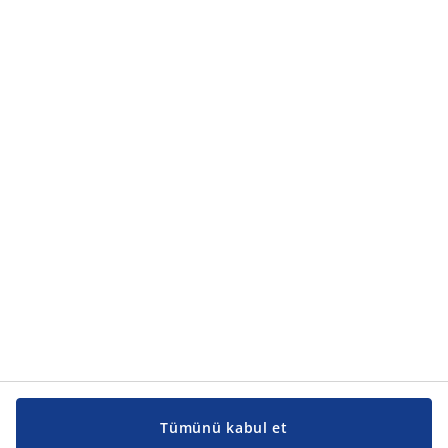
Ürün kategorileri
Ürün kategorileri
Kılavuzlar ve destek
Kılavuzlar ve destek
JYSK
JYSK
Genel merkez
JYSK'u takip edin
Tümünü kabul et