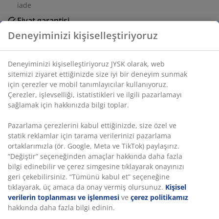
iade
Fiyat garantisi
Satın alma işleminizde 30 günlük fiyat garantisi
Deneyiminizi kişiselleştiriyoruz
Esnek teslimat seçenekleri
Seçtiğiniz hızlı ve kolay teslimat
Deneyiminizi kişiselleştiriyoruz JYSK olarak, web
sitemizi ziyaret ettiğinizde size iyi bir deneyim sunmak
için çerezler ve mobil tanımlayıcılar kullanıyoruz.
Çerezler, işlevselliği, istatistikleri ve ilgili pazarlamayı
SKU: 2754042
sağlamak için hakkınızda bilgi toplar.
Pazarlama çerezlerini kabul ettiğinizde, size özel ve
statik reklamlar için tarama verilerinizi pazarlama
Özellikler
ortaklarımızla (ör. Google, Meta ve TikTok) paylaşırız.
“Değiştir” seçeneğinden amaçlar hakkında daha fazla
bilgi edinebilir ve çerez simgesine tıklayarak onayınızı
geri çekebilirsiniz. “Tümünü kabul et” seçeneğine
İncelemeler
tıklayarak, üç amaca da onay vermiş olursunuz.
Kişisel
(
10
)
verilerin toplanması ve işlenmesi
ve
çerez politikamız
hakkında daha fazla bilgi edinin.