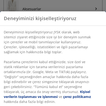
Aksesuarlar
Sınırsız iade
Zaman sınırlaması yok - herhangi bir JYSK mağazasına
iade
Deneyiminizi kişiselleştiriyoruz
Fiyat garantisi
Satın alma işleminizde 30 günlük fiyat garantisi
Esnek teslimat seçenekleri
Deneyiminizi kişiselleştiriyoruz JYSK olarak, web sitemizi
Seçtiğiniz hızlı ve kolay teslimat
ziyaret ettiğinizde size iyi bir deneyim sunmak için çerezler ve
mobil tanımlayıcılar kullanıyoruz. Çerezler, işlevselliği,
istatistikleri ve ilgili pazarlamayı sağlamak için hakkınızda bilgi
toplar.
SKU: 2816902
Pazarlama çerezlerini kabul ettiğinizde, size özel ve statik
reklamlar için tarama verilerinizi pazarlama ortaklarımızla (ör.