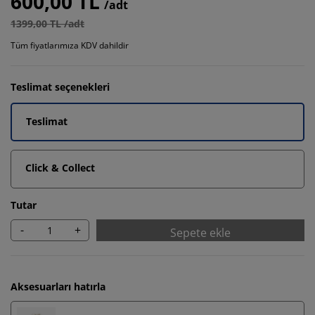
600,00 TL
/adt
1399,00 TL /adt
Tüm fiyatlarımıza KDV dahildir
Teslimat seçenekleri
Teslimat
Click & Collect
Tutar
-
+
Sepete ekle
Aksesuarları hatırla