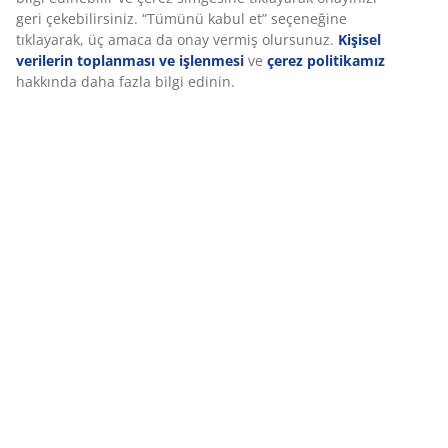
Teslimat
Deneyiminizi kişiselleştiriyoruz
Deneyiminizi kişiselleştiriyoruz JYSK olarak, web sitemizi ziyaret 
size iyi bir deneyim sunmak için çerezler ve mobil tanımlayıcılar
kullanıyoruz. Çerezler, işlevselliği, istatistikleri ve ilgili pazarlam
sağlamak için hakkınızda bilgi toplar.
Pazarlama çerezlerini kabul ettiğinizde, size özel ve statik reklam
tarama verilerinizi pazarlama ortaklarımızla (ör. Google, Meta ve
paylaşırız. “Değiştir” seçeneğinden amaçlar hakkında daha fazla 
edinebilir ve çerez simgesine tıklayarak onayınızı geri çekebilirsi
“Tümünü kabul et” seçeneğine tıklayarak, üç amaca da onay ver