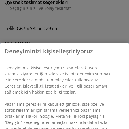
Esnek teslimat seçenekleri
Seçtiğiniz hızlı ve kolay teslimat
Çelik. G67 x Y82 x D29 cm
SKU: 3600181
Montaj talimatları
Özellikler
İncelemeler
(
913
)