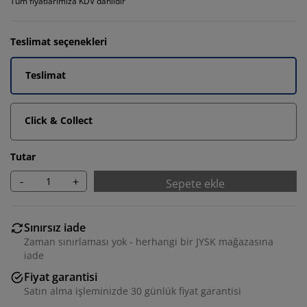
Tüm fiyatlarımıza KDV dahildir
Teslimat seçenekleri
Teslimat
Click & Collect
Tutar
-
+
Sepete ekle
Sınırsız iade
Zaman sınırlaması yok - herhangi bir JYSK mağazasına
iade
Fiyat garantisi
Satın alma işleminizde 30 günlük fiyat garantisi