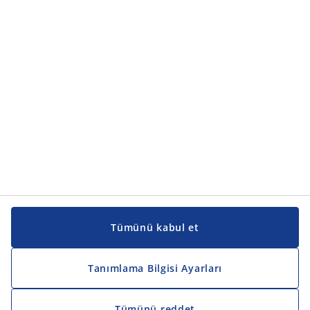
Ürün kategorileri
Kılavuzlar ve destek
Kılavuzlar ve destek
JYSK
JYSK
Genel merkez
JYSK'u takip edin