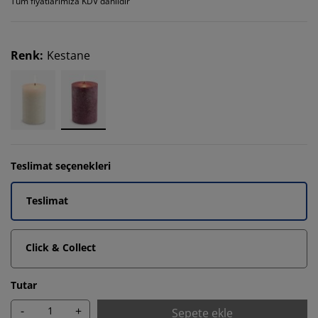
Tüm fiyatlarımıza KDV dahildir
Renk
:
Kestane
Teslimat seçenekleri
Teslimat
Click & Collect
Tutar
-
+
Sepete ekle