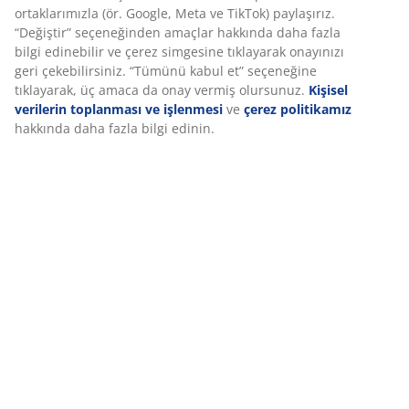
Özellikler
İncelemeler
(
0
)
Deneyiminizi kişiselleştiriyoruz
Teslimat
Deneyiminizi kişiselleştiriyoruz JYSK olarak, web sitemizi ziyaret
ettiğinizde size iyi bir deneyim sunmak için çerezler ve mobil
tanımlayıcılar kullanıyoruz. Çerezler, işlevselliği, istatistikleri ve il
pazarlamayı sağlamak için hakkınızda bilgi toplar.
Pazarlama çerezlerini kabul ettiğinizde, size özel ve statik reklam
tarama verilerinizi pazarlama ortaklarımızla (ör. Google, Meta ve
paylaşırız. “Değiştir” seçeneğinden amaçlar hakkında daha fazla 
edinebilir ve çerez simgesine tıklayarak onayınızı geri çekebilirsi
“Tümünü kabul et” seçeneğine tıklayarak, üç amaca da onay ver