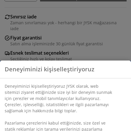
Sınırsız iade
Zaman sınırlaması yok - herhangi bir JYSK mağazasına
iade
Fiyat garantisi
Satın alma işleminizde 30 günlük fiyat garantisi
Esnek teslimat seçenekleri
Seçtiğiniz hızlı ve kolay teslimat
Sıcak kestane renginde, dokulu yüzeye sahip klasik
formda sütun mum. Her ortamda sıcak ve samimi bir
atmosfer yaratmak için idealdir. Ø7 x Y10 cm
SKU: 4912753