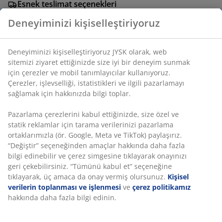
Esnek teslimat seçenekleri
Seçtiğiniz hızlı ve kolay teslimat
Deneyiminizi kişiselleştiriyoruz
SKU: 4544044
Deneyiminizi kişiselleştiriyoruz JYSK olarak, web sitemizi
ziyaret ettiğinizde size iyi bir deneyim sunmak için
çerezler ve mobil tanımlayıcılar kullanıyoruz. Çerezler,
işlevselliği, istatistikleri ve ilgili pazarlamayı sağlamak
Özellikler
için hakkınızda bilgi toplar.
Pazarlama çerezlerini kabul ettiğinizde, size özel ve
statik reklamlar için tarama verilerinizi pazarlama
İncelemeler
ortaklarımızla (ör. Google, Meta ve TikTok) paylaşırız.
(
52
)
“Değiştir” seçeneğinden amaçlar hakkında daha fazla
bilgi edinebilir ve çerez simgesine tıklayarak onayınızı
geri çekebilirsiniz. “Tümünü kabul et” seçeneğine
tıklayarak, üç amaca da onay vermiş olursunuz.
Kişisel
Teslimat
verilerin toplanması ve işlenmesi
ve
çerez politikamız
hakkında daha fazla bilgi edinin.