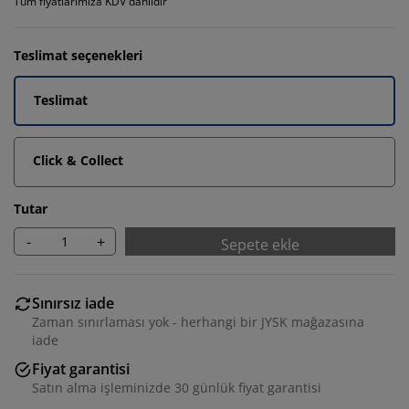
Tüm fiyatlarımıza KDV dahildir
Teslimat seçenekleri
Teslimat
Click & Collect
Tutar
-
+
Sepete ekle
Sınırsız iade
Zaman sınırlaması yok - herhangi bir JYSK mağazasına
iade
Fiyat garantisi
Satın alma işleminizde 30 günlük fiyat garantisi