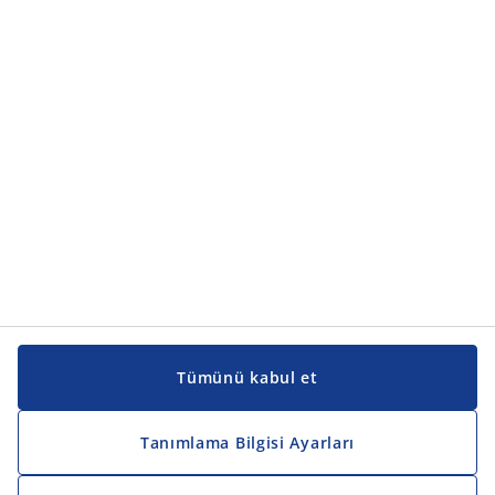
Ürün kategorileri
Ürün kategorileri
Kılavuzlar ve destek
Kılavuzlar ve destek
JYSK
JYSK
Genel merkez
JYSK'u takip edin
Tümünü kabul et