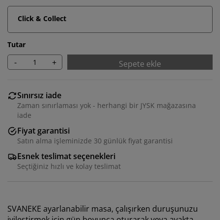
Click & Collect
Tutar
-
+
Sepete ekle
Sınırsız iade
Zaman sınırlaması yok - herhangi bir JYSK mağazasına
iade
Fiyat garantisi
Satın alma işleminizde 30 günlük fiyat garantisi
Esnek teslimat seçenekleri
Seçtiğiniz hızlı ve kolay teslimat
SVANEKE ayarlanabilir masa, çalışırken duruşunuzu
iyileştirmek için gün boyunca oturarak veya ayakta