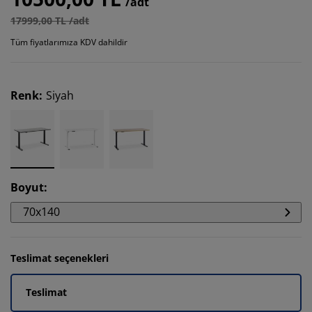
/adt
17999,00 TL /adt
Tüm fiyatlarımıza KDV dahildir
Renk
:
Siyah
Boyut
:
70x140
Teslimat seçenekleri
Teslimat