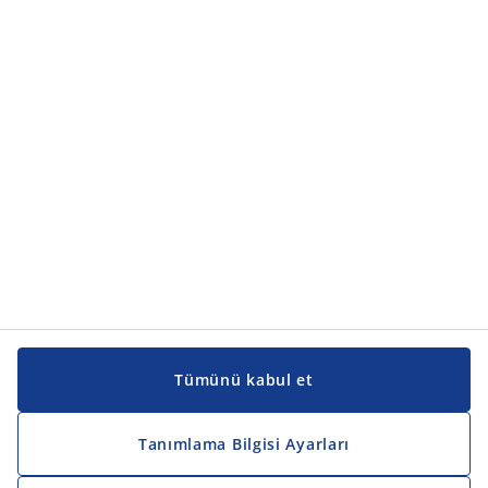
Ürün kategorileri
Ürün kategorileri
Kılavuzlar ve destek
Kılavuzlar ve destek
JYSK
JYSK
Genel merkez
JYSK'u takip edin