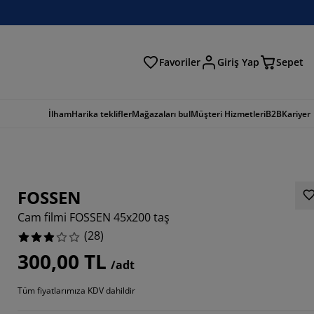
Favoriler
Giriş Yap
Sepet
a
İlham
Harika teklifler
Mağazaları bul
Müşteri Hizmetleri
B2B
Kariyer
FOSSEN
Cam filmi FOSSEN 45x200 taş
(
28
)
300,00 TL
/adt
2857%
Tüm fiyatlarımıza KDV dahildir
1427%