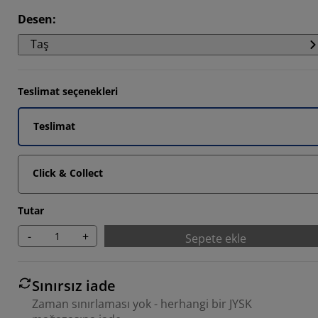
8571%
Desen
:
8571%
Taş
2854%
Teslimat seçenekleri
Teslimat
Click & Collect
Tutar
-
+
Sepete ekle
Sınırsız iade
Zaman sınırlaması yok - herhangi bir JYSK