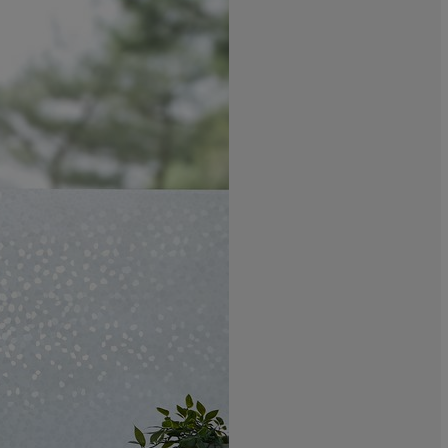
3.57142857142
3.57142857142
42.85714285714