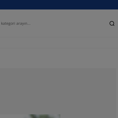
Ar
28.5714285714
21.42857142857