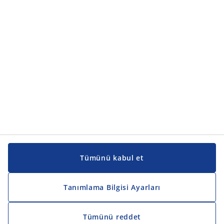
Ürün kategorileri
Kılavuzlar ve destek
Kılavuzlar ve destek
JYSK
JYSK
Genel merkez
JYSK'u takip edin
Tümünü kabul et
Tanımlama Bilgisi Ayarları
Tümünü reddet