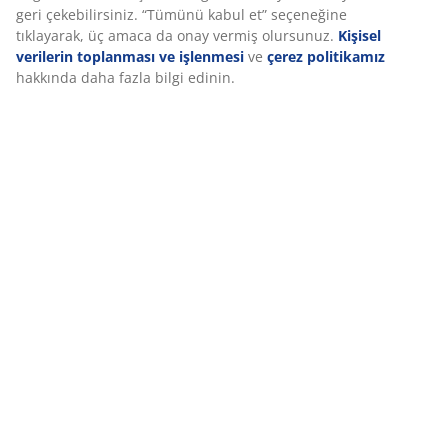
Özellikler
geri çekebilirsiniz. “Tümünü kabul et” seçeneğine
tıklayarak, üç amaca da onay vermiş olursunuz.
Kişisel
verilerin toplanması ve işlenmesi
ve
çerez politikamız
hakkında daha fazla bilgi edinin.
İncelemeler
(
8
)
Teslimat