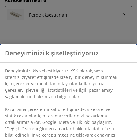
Perde aksesuarları
Sınırsız iade
Deneyiminizi kişiselleştiriyoruz
Zaman sınırlaması yok - herhangi bir JYSK mağazasına
iade
Fiyat garantisi
Deneyiminizi kişiselleştiriyoruz JYSK olarak, web
Satın alma işleminizde 30 günlük fiyat garantisi
sitemizi ziyaret ettiğinizde size iyi bir deneyim sunmak
Esnek teslimat seçenekleri
için çerezler ve mobil tanımlayıcılar kullanıyoruz.
Çerezler, işlevselliği, istatistikleri ve ilgili pazarlamayı
Seçtiğiniz hızlı ve kolay teslimat
sağlamak için hakkınızda bilgi toplar.
Pazarlama çerezlerini kabul ettiğinizde, size özel ve
SKU: 5237200
statik reklamlar için tarama verilerinizi pazarlama
ortaklarımızla (ör. Google, Meta ve TikTok) paylaşırız.
“Değiştir” seçeneğinden amaçlar hakkında daha fazla
bilgi edinebilir ve çerez simgesine tıklayarak onayınızı