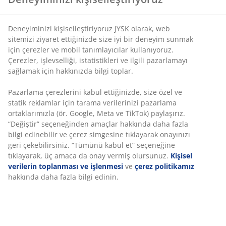
Esnek teslimat seçenekleri
Seçtiğiniz hızlı ve kolay teslimat
Deneyiminizi kişiselleştiriyoruz JYSK olarak, web
sitemizi ziyaret ettiğinizde size iyi bir deneyim sunmak
için çerezler ve mobil tanımlayıcılar kullanıyoruz.
Çerezler, işlevselliği, istatistikleri ve ilgili pazarlamayı
SKU: 5510701
sağlamak için hakkınızda bilgi toplar.
Pazarlama çerezlerini kabul ettiğinizde, size özel ve
statik reklamlar için tarama verilerinizi pazarlama
Özellikler
ortaklarımızla (ör. Google, Meta ve TikTok) paylaşırız.
“Değiştir” seçeneğinden amaçlar hakkında daha fazla
bilgi edinebilir ve çerez simgesine tıklayarak onayınızı
geri çekebilirsiniz. “Tümünü kabul et” seçeneğine
İncelemeler
tıklayarak, üç amaca da onay vermiş olursunuz.
Kişisel
(
35
)
verilerin toplanması ve işlenmesi
ve
çerez politikamız
hakkında daha fazla bilgi edinin.
Teslimat