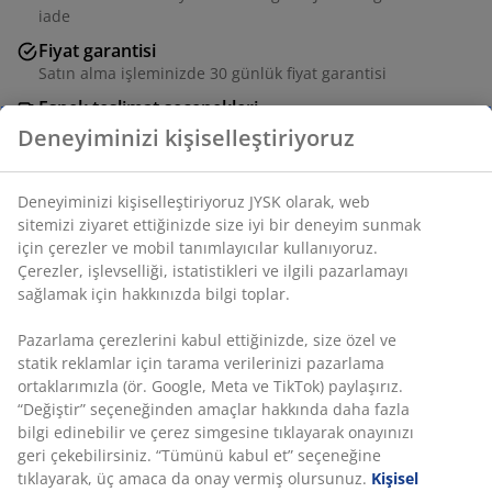
iade
Fiyat garantisi
Satın alma işleminizde 30 günlük fiyat garantisi
Esnek teslimat seçenekleri
Seçtiğiniz hızlı ve kolay teslimat
Deneyiminizi kişiselleştiriyoruz
Deneyiminizi kişiselleştiriyoruz JYSK olarak, web
SKU: 1453601
sitemizi ziyaret ettiğinizde size iyi bir deneyim sunmak
için çerezler ve mobil tanımlayıcılar kullanıyoruz.
Çerezler, işlevselliği, istatistikleri ve ilgili pazarlamayı
sağlamak için hakkınızda bilgi toplar.
Özellikler
Pazarlama çerezlerini kabul ettiğinizde, size özel ve
statik reklamlar için tarama verilerinizi pazarlama
ortaklarımızla (ör. Google, Meta ve TikTok) paylaşırız.
İncelemeler
“Değiştir” seçeneğinden amaçlar hakkında daha fazla
bilgi edinebilir ve çerez simgesine tıklayarak onayınızı
(
1
)
geri çekebilirsiniz. “Tümünü kabul et” seçeneğine
tıklayarak, üç amaca da onay vermiş olursunuz.
Kişisel