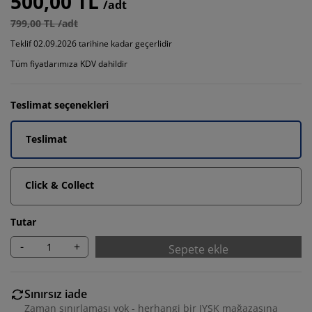
500,00 TL
/adt
799,00 TL /adt
Teklif 02.09.2026 tarihine kadar geçerlidir
Tüm fiyatlarımıza KDV dahildir
Teslimat seçenekleri
Teslimat
Click & Collect
Tutar
-
+
Sepete ekle
Sınırsız iade
Zaman sınırlaması yok - herhangi bir JYSK mağazasına