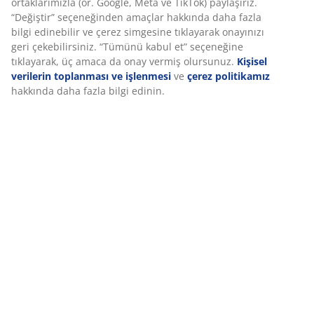
5 yıl garanti:
Uzun ömürlü bir seçim
Sıcak yorgan
JYSK yorganlar üç farklı yalıtım seviyesinde sunulur:
serin, sıcak ve ekstra sıcak. Bu yorgan, gece boyunca
kendini ne çok sıcak ne de çok soğuk hisseden
kullanıcılar için tasarlanmıştır.
Silikonlu elyaf gıdık tüyü
Gıdık tüyü formundaki küçük elyaflar birbirinden ayrık
kalmada oldukça başarılıdır. Yumuşak ve hafif elyaf
gıdık tüyü yüksek yalıtım gücüne sahiptir, hacmini korur
ve kolayca kabartılarak eski formuna getirilebilir. Silikon
kaplama liflerin daha yumuşak ve pürüzsüz olmasını
sağlar ve dolaşmalarını önler. Dolgu ağırlığı 1400 g’dır.
Pamuk kumaş
Pamuk nefes alabilen yapıya sahiptir ve yumuşak, doğal
bir his sunar. Bu sayede gece boyunca konforun
korunmasına yardımcı olur.
Yıkama