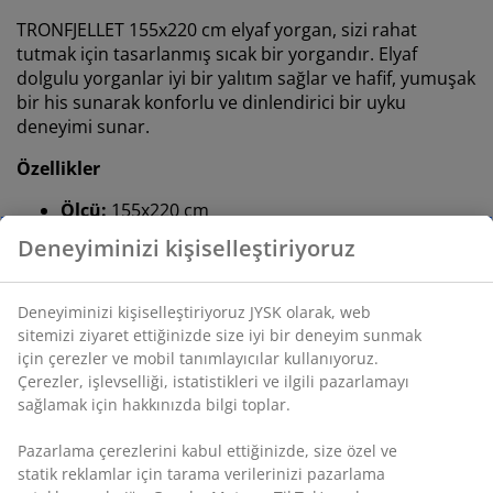
TRONFJELLET 155x220 cm elyaf yorgan, sizi rahat
tutmak için tasarlanmış sıcak bir yorgandır. Elyaf
dolgulu yorganlar iyi bir yalıtım sağlar ve hafif, yumuşak
bir his sunarak konforlu ve dinlendirici bir uyku
deneyimi sunar.
Özellikler
Ölçü:
155x220 cm
Sıcak yorgan:
Gece boyunca genellikle kendinizi
rahat sıcaklıkta hissediyorsanız
Silikonlu elyaf gıdık tüyü:
Dolgu ağırlığı 1400 g
Pamuk kumaş:
Nefes alabilen ve yumuşak
Yıkama:
60°C’de yıkanabilir
OEKO-TEX® STANDARD 100:
Zararlı maddelere
karşı test edilmiştir