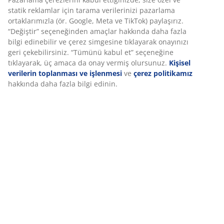
ortaklarımızla (ör. Google, Meta ve TikTok) paylaşırız.
Sıcak yorgan
“Değiştir” seçeneğinden amaçlar hakkında daha fazla
JYSK yorganlar üç farklı yalıtım seviyesinde sunulur:
bilgi edinebilir ve çerez simgesine tıklayarak onayınızı
serin, sıcak ve ekstra sıcak. Bu yorgan, gece boyunca
geri çekebilirsiniz. “Tümünü kabul et” seçeneğine
kendini ne çok sıcak ne de çok soğuk hisseden
tıklayarak, üç amaca da onay vermiş olursunuz.
Kişisel
kullanıcılar için tasarlanmıştır.
verilerin toplanması ve işlenmesi
ve
çerez politikamız
hakkında daha fazla bilgi edinin.
Polyester dolgu
Bu yorganın dolgusu %100 polyesterden oluşur.
Dayanıklı ve esnek polyester dolgu, yıkama sonrası
formunu korur ve yumuşak, konforlu bir uyku ortamı
sunar. Dolgu ağırlığı 1020 g’dır.
Sherpa kumaş
Sherpa kumaş yüksek yalıtım özelliğine sahip olmasının
yanı sıra hafif bir yapı sunar. Yükseltilmiş ve taranmış
lifleri sayesinde yumuşak, kabarık ve yün benzeri bir his
verir.
Polyester kumaş
Polyester dayanıklı bir malzemedir ve sık kullanılsa bile