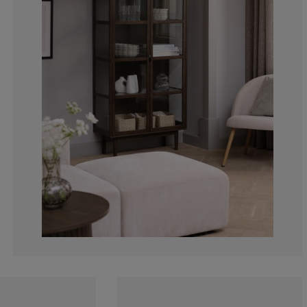
11.7647058823
2.94117647058
5.88235294117