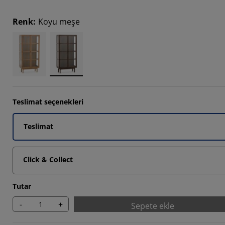
5294%
Renk
:
Koyu meşe
8235%
647%
Teslimat seçenekleri
Teslimat
Click & Collect
Tutar
-
+
Sepete ekle