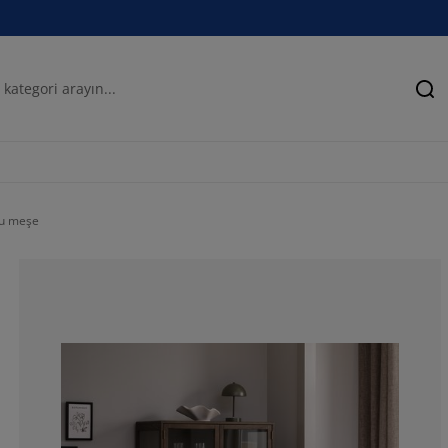
Ar
yu meşe
73.5294117647
5.88235294117