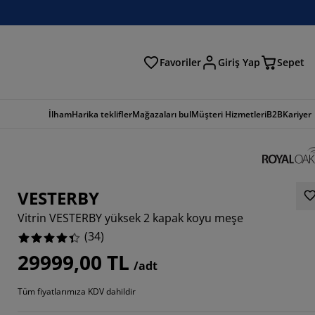
Favoriler
Giriş Yap
Sepet
a
İlham
Harika teklifler
Mağazaları bul
Müşteri Hizmetleri
B2B
Kariyer
VESTERBY
Vitrin VESTERBY yüksek 2 kapak koyu meşe
(
34
)
29999,00 TL
/adt
0588%
Tüm fiyatlarımıza KDV dahildir
647%