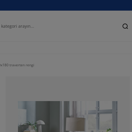
Ar
180 traverten rengi
83.3333333333
16.6666666666