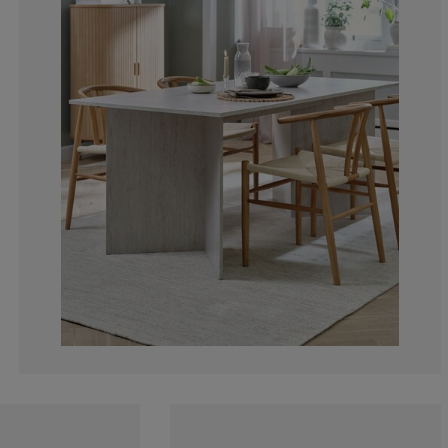
0%
0%
0%