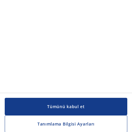
Ürün kategorileri
Ürün kategorileri
Kılavuzlar ve destek
Kılavuzlar ve destek
JYSK
JYSK
Genel merkez
JYSK'u takip edin