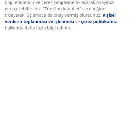
mobil tanımlayıcılar kullanıyoruz. Çerezler, işlevselliği,
istatistikleri ve ilgili pazarlamayı sağlamak için hakkınızda bilgi
Özellikler
toplar.
Pazarlama çerezlerini kabul ettiğinizde, size özel ve statik
reklamlar için tarama verilerinizi pazarlama ortaklarımızla (ör.
İncelemeler
Google, Meta ve TikTok) paylaşırız. “Değiştir” seçeneğinden
(
333
)
amaçlar hakkında daha fazla bilgi edinebilir ve çerez
simgesine tıklayarak onayınızı geri çekebilirsiniz. “Tümünü
kabul et” seçeneğine tıklayarak, üç amaca da onay vermiş
olursunuz.
Kişisel verilerin toplanması ve işlenmesi
ve
çerez
Teslimat
politikamız
hakkında daha fazla bilgi edinin.