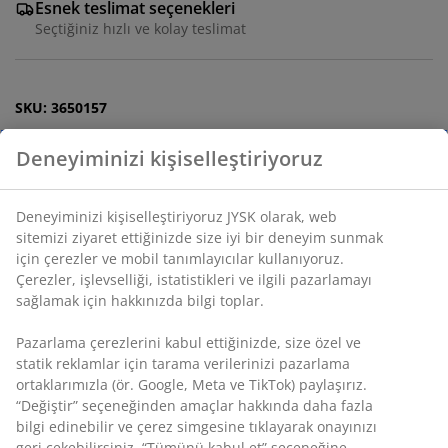
Esnek teslimat seçenekleri
Seçtiğiniz hızlı ve kolay teslimat
SKU: 3650157
Montaj talimatları
Özellikler
İncelemeler
(
25
)
Deneyiminizi kişiselleştiriyoruz
Teslimat
Deneyiminizi kişiselleştiriyoruz JYSK olarak, web sitemizi ziyaret
ettiğinizde size iyi bir deneyim sunmak için çerezler ve mobil