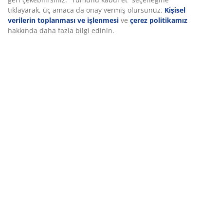
tanımlayıcılar kullanıyoruz. Çerezler, işlevselliği, istatistikleri ve
ilgili pazarlamayı sağlamak için hakkınızda bilgi toplar.
Pazarlama çerezlerini kabul ettiğinizde, size özel ve statik
reklamlar için tarama verilerinizi pazarlama ortaklarımızla (ör.
Google, Meta ve TikTok) paylaşırız. “Değiştir” seçeneğinden
amaçlar hakkında daha fazla bilgi edinebilir ve çerez simgesine
tıklayarak onayınızı geri çekebilirsiniz. “Tümünü kabul et”
seçeneğine tıklayarak, üç amaca da onay vermiş olursunuz.
Kişisel verilerin toplanması ve işlenmesi
ve
çerez politikamız
hakkında daha fazla bilgi edinin.