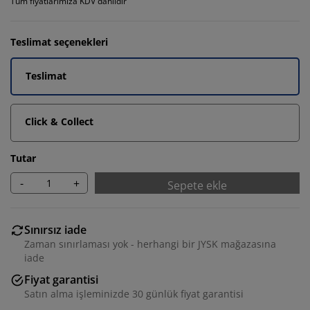
Tüm fiyatlarımıza KDV dahildir
Teslimat seçenekleri
Teslimat
Click & Collect
Tutar
-
+
Sepete ekle
Sınırsız iade
Zaman sınırlaması yok - herhangi bir JYSK mağazasına
iade
Fiyat garantisi
Satın alma işleminizde 30 günlük fiyat garantisi