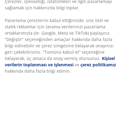
Alüminyum ve polirattandan bahçe koltuğu. Kademesiz
sırt ve ayak uzatma ayarı. Dayanıklı, dokuma kumaştan
lüks minder dahil. G66 x Y102 x D80 cm
SKU: 3726005
Montaj talimatları
Özellikler
İncelemeler
(
17
)
Marka hakkında