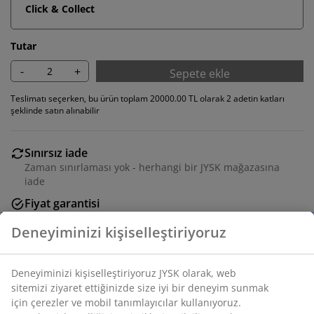
Click & Collect
Tutar
-
+
Sepete ekle
Teslimatı seçerken, bu ürün toplam 20000.00 TL olarak 2 adetin katları
şeklinde satın alınabilir
Sınırsız iade
Zaman sınırlaması yok - herhangi bir JYSK mağazasına
iade
Fiyat garantisi
Satın alma işleminizde 30 günlük fiyat garantisi
Esnek teslimat seçenekleri
Seçtiğiniz hızlı ve kolay teslimat