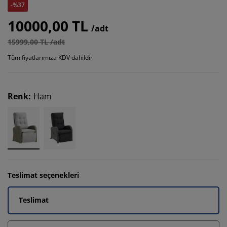
-%37
10000,00 TL
/adt
15999,00 TL /adt
Tüm fiyatlarımıza KDV dahildir
Renk
:
Ham
Teslimat seçenekleri
Teslimat