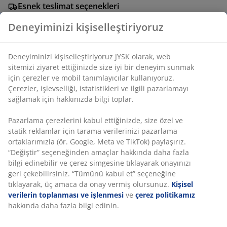
Esnek teslimat seçenekleri
Seçtiğiniz hızlı ve kolay teslimat
Deneyiminizi kişiselleştiriyoruz
SKU: 2349600
Deneyiminizi kişiselleştiriyoruz JYSK olarak, web
sitemizi ziyaret ettiğinizde size iyi bir deneyim sunmak
için çerezler ve mobil tanımlayıcılar kullanıyoruz.
Çerezler, işlevselliği, istatistikleri ve ilgili pazarlamayı
sağlamak için hakkınızda bilgi toplar.
Özellikler
Pazarlama çerezlerini kabul ettiğinizde, size özel ve
statik reklamlar için tarama verilerinizi pazarlama
İncelemeler
ortaklarımızla (ör. Google, Meta ve TikTok) paylaşırız.
“Değiştir” seçeneğinden amaçlar hakkında daha fazla
(
0
)
bilgi edinebilir ve çerez simgesine tıklayarak onayınızı
geri çekebilirsiniz. “Tümünü kabul et” seçeneğine
tıklayarak, üç amaca da onay vermiş olursunuz.
Kişisel
verilerin toplanması ve işlenmesi
ve
çerez politikamız
Teslimat
hakkında daha fazla bilgi edinin.