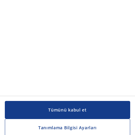
Ürün kategorileri
Ürün kategorileri
Kılavuzlar ve destek
Kılavuzlar ve destek
JYSK
JYSK
Genel merkez
JYSK'u takip edin
Tümünü kabul et
Tanımlama Bilgisi Ayarları