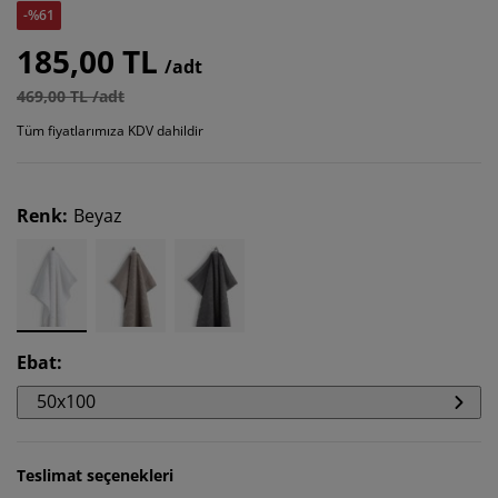
-%61
185,00 TL
/adt
469,00 TL /adt
Tüm fiyatlarımıza KDV dahildir
Renk
:
Beyaz
Ebat
:
50x100
Teslimat seçenekleri