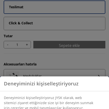
Teslimat
Click & Collect
Tutar
-
+
Sepete ekle
Aksesuarları hatırla
Havluluklar
Sınırsız iade
Zaman sınırlaması yok - herhangi bir JYSK mağazasına