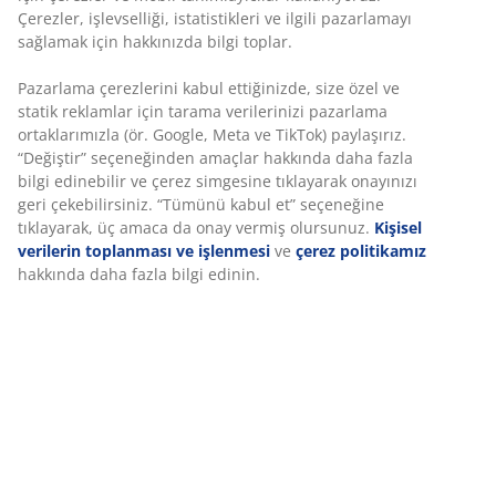
iade
Fiyat garantisi
Satın alma işleminizde 30 günlük fiyat garantisi
Esnek teslimat seçenekleri
Seçtiğiniz hızlı ve kolay teslimat
SKU: 2141001
Özellikler
İncelemeler
(
70
)