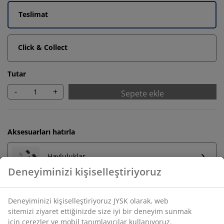
Teslimat
Click & Collect
Tutar
-
+
Sepete ekle
Aksesuarları hatırla
Havluluklar
Sınırsız iade
Zaman sınırlaması yok - herhangi bir JYSK mağazasına