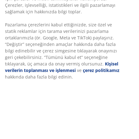
iade
Fiyat garantisi
Satın alma işleminizde 30 günlük fiyat garantisi
Esnek teslimat seçenekleri
Seçtiğiniz hızlı ve kolay teslimat
SKU: 2141001
Özellikler
İncelemeler
(
70
)