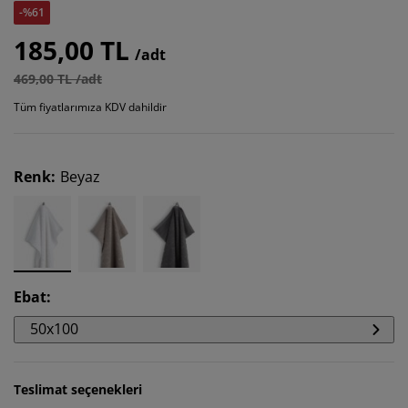
-%61
185,00 TL
/adt
469,00 TL /adt
Tüm fiyatlarımıza KDV dahildir
Renk
:
Beyaz
Ebat
:
50x100
Teslimat seçenekleri