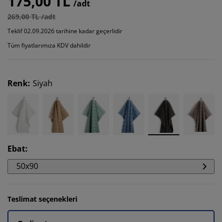
175,00 TL
/adt
269,00 TL /adt
Teklif 02.09.2026 tarihine kadar geçerlidir
Tüm fiyatlarımıza KDV dahildir
Renk
:
Siyah
Ebat
:
50x90
Teslimat seçenekleri