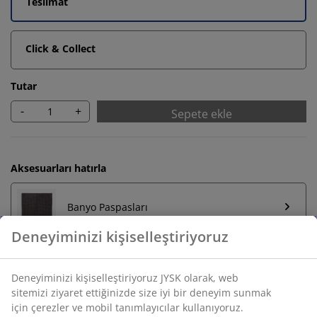
Teslimat
Click & Collect
Tutar
-
+
Sepete ekle
Aksesuarları hatırla
Banyo Paspasları
Havluluklar