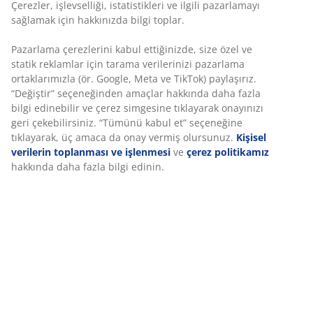
Sınırsız iade
Zaman sınırlaması yok - herhangi bir JYSK mağazasına
iade
Fiyat garantisi
Satın alma işleminizde 30 günlük fiyat garantisi
Esnek teslimat seçenekleri
Seçtiğiniz hızlı ve kolay teslimat
SKU: 2350440
Özellikler
İncelemeler
(
50
)