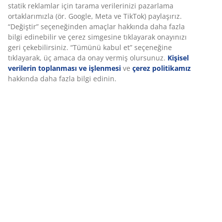
Özellikler
İncelemeler
(
35
)
Teslimat
Deneyiminizi kişiselleştiriyoruz
Deneyiminizi kişiselleştiriyoruz JYSK olarak, web sitemizi ziyaret 
size iyi bir deneyim sunmak için çerezler ve mobil tanımlayıcılar
kullanıyoruz. Çerezler, işlevselliği, istatistikleri ve ilgili pazarlam
sağlamak için hakkınızda bilgi toplar.
Pazarlama çerezlerini kabul ettiğinizde, size özel ve statik reklam