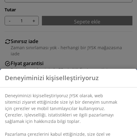
Tutar
-
+
Sepete ekle
Sınırsız iade
Zaman sınırlaması yok - herhangi bir JYSK mağazasına
iade
Fiyat garantisi
Satın alma işleminizde 30 günlük fiyat garantisi
Esnek teslimat seçenekleri
Seçtiğiniz hızlı ve kolay teslimat
MDF'den hafif plastik ön yüzeyli, 15x21 cm siyah
fotoğraf çerçevesi. Ayaklı.
SKU: 4911959