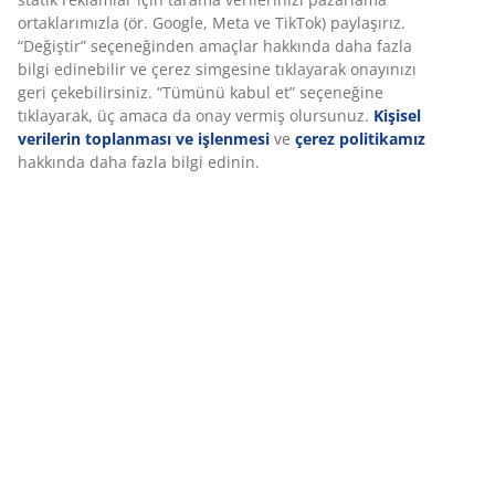
Deneyiminizi kişiselleştiriyoruz
Özellikler
Deneyiminizi kişiselleştiriyoruz JYSK olarak, web sitemizi ziyaret
ettiğinizde size iyi bir deneyim sunmak için çerezler ve mobil
tanımlayıcılar kullanıyoruz. Çerezler, işlevselliği, istatistikleri ve
İncelemeler
ilgili pazarlamayı sağlamak için hakkınızda bilgi toplar.
(
10
)
Pazarlama çerezlerini kabul ettiğinizde, size özel ve statik
reklamlar için tarama verilerinizi pazarlama ortaklarımızla (ör.
Google, Meta ve TikTok) paylaşırız. “Değiştir” seçeneğinden
Teslimat
amaçlar hakkında daha fazla bilgi edinebilir ve çerez simgesine
tıklayarak onayınızı geri çekebilirsiniz. “Tümünü kabul et”
seçeneğine tıklayarak, üç amaca da onay vermiş olursunuz.
Kişisel verilerin toplanması ve işlenmesi
ve
çerez politikamız
hakkında daha fazla bilgi edinin.