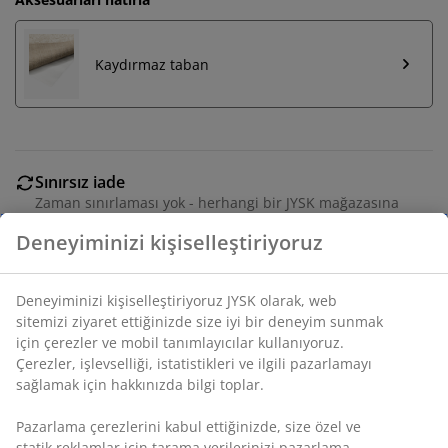
Kaydırmaz taban
Sınırsız iade
Zaman sınırlaması yok - herhangi bir JYSK mağazasına
iade
Fiyat garantisi
Satın alma işleminizde 30 günlük fiyat garantisi
Esnek teslimat seçenekleri
Seçtiğiniz hızlı ve kolay teslimat
SKU: 6521200