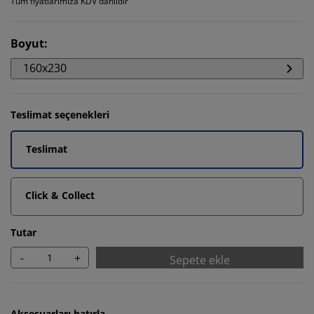
Tüm fiyatlarımıza KDV dahildir
Boyut
:
160x230
Teslimat seçenekleri
Teslimat
Click & Collect
Tutar
-
+
Sepete ekle
Aksesuarları hatırla