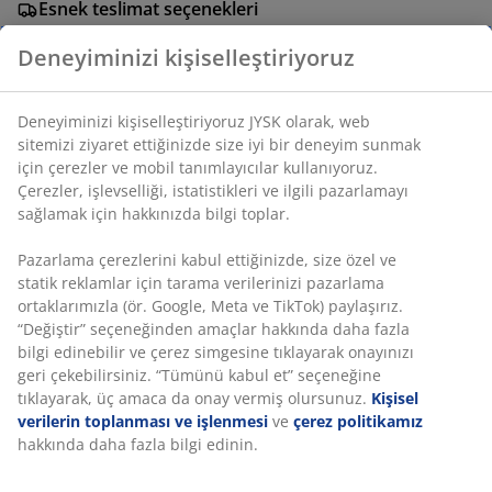
Esnek teslimat seçenekleri
Seçtiğiniz hızlı ve kolay teslimat
Deneyiminizi kişiselleştiriyoruz
SKU: 6894861
Deneyiminizi kişiselleştiriyoruz JYSK olarak, web
sitemizi ziyaret ettiğinizde size iyi bir deneyim sunmak
için çerezler ve mobil tanımlayıcılar kullanıyoruz.
Çerezler, işlevselliği, istatistikleri ve ilgili pazarlamayı
Özellikler
sağlamak için hakkınızda bilgi toplar.
Pazarlama çerezlerini kabul ettiğinizde, size özel ve
statik reklamlar için tarama verilerinizi pazarlama
İncelemeler
ortaklarımızla (ör. Google, Meta ve TikTok) paylaşırız.
“Değiştir” seçeneğinden amaçlar hakkında daha fazla
(
4
)
bilgi edinebilir ve çerez simgesine tıklayarak onayınızı
geri çekebilirsiniz. “Tümünü kabul et” seçeneğine
tıklayarak, üç amaca da onay vermiş olursunuz.
Kişisel
Teslimat
verilerin toplanması ve işlenmesi
ve
çerez politikamız
hakkında daha fazla bilgi edinin.