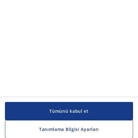
Ürün kategorileri
Ürün kategorileri
Kılavuzlar ve destek
Kılavuzlar ve destek
JYSK
JYSK
Genel merkez
JYSK'u takip edin
Tümünü kabul et
Tanımlama Bilgisi Ayarları