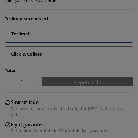
Tüm fiyatlarımıza KDV dahildir
Teslimat seçenekleri
Teslimat
Click & Collect
Tutar
-
+
Sepete ekle
Sınırsız iade
Zaman sınırlaması yok - herhangi bir JYSK mağazasına
iade
Fiyat garantisi
Satın alma işleminizde 30 günlük fiyat garantisi