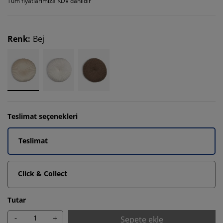
Tüm fiyatlarımıza KDV dahildir
Renk
:
Bej
Teslimat seçenekleri
Teslimat
Click & Collect
Tutar
-
+
Sepete ekle