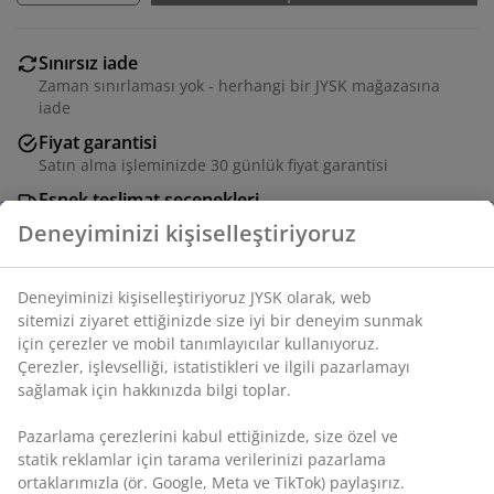
Sınırsız iade
Zaman sınırlaması yok - herhangi bir JYSK mağazasına
iade
Fiyat garantisi
Satın alma işleminizde 30 günlük fiyat garantisi
Esnek teslimat seçenekleri
Seçtiğiniz hızlı ve kolay teslimat
SKU: 6883144
Özellikler