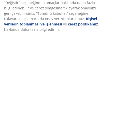
İncelemeler
(
45
)
Teslimat
Deneyiminizi kişiselleştiriyoruz
Deneyiminizi kişiselleştiriyoruz JYSK olarak, web sitemizi ziyaret 
iyi bir deneyim sunmak için çerezler ve mobil tanımlayıcılar kull
Çerezler, işlevselliği, istatistikleri ve ilgili pazarlamayı sağlamak
bilgi toplar.