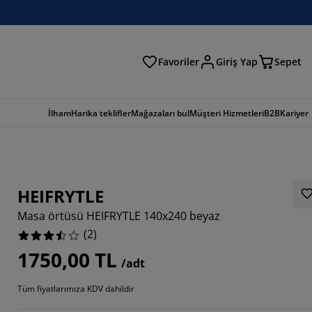
Favoriler
Giriş Yap
Sepet
a
İlham
Harika teklifler
Mağazaları bul
Müşteri Hizmetleri
B2B
Kariyer
HEIFRYTLE
Masa örtüsü HEIFRYTLE 140x240 beyaz
(
2
)
1750,00 TL
/adt
Tüm fiyatlarımıza KDV dahildir