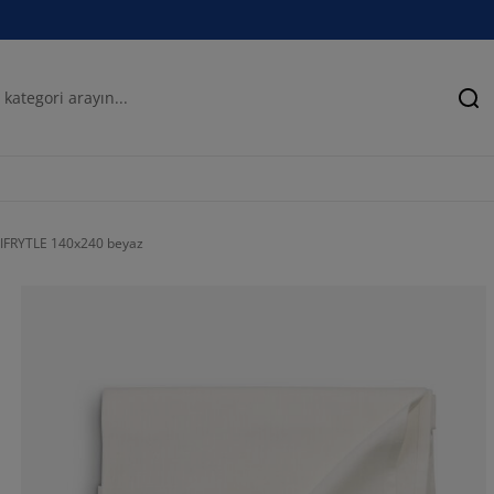
Ar
IFRYTLE 140x240 beyaz
50%
0%