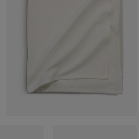
0%
50%
0%