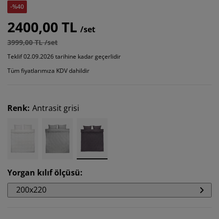
-%40
2400,00 TL
/set
3999,00 TL /set
Teklif 02.09.2026 tarihine kadar geçerlidir
Tüm fiyatlarımıza KDV dahildir
Renk
:
Antrasit grisi
Yorgan kılıf ölçüsü
:
200x220