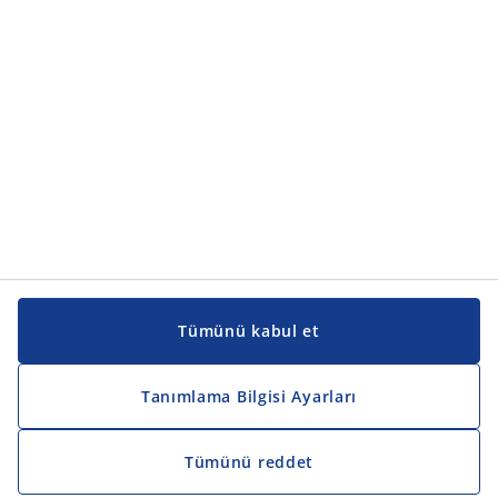
Kılavuzlar ve destek
Kılavuzlar ve destek
JYSK
JYSK
Genel merkez
JYSK'u takip edin