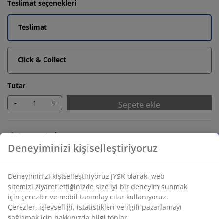
Teslimat seçenekleri
Teslimat
Click & Collect
Tutar
-
+
Sepete ekle
Sınırsız iade
Zaman sınırlaması yok - herhangi bir JYSK mağazasına
iade
Fiyat garantisi
Satın alma işleminizde 30 günlük fiyat garantisi
Esnek teslimat seçenekleri
Seçtiğiniz hızlı ve kolay teslimat