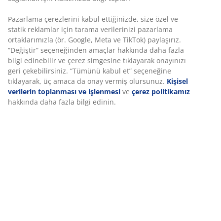
SKU: 7391782
Özellikler
İncelemeler
(
20
)
Marka hakkında
Teslimat